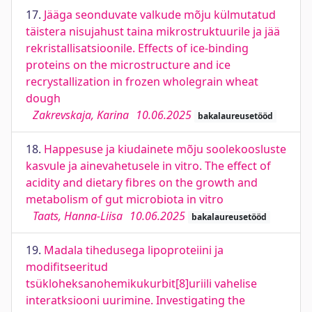
17.
Jääga seonduvate valkude mõju külmutatud
täistera nisujahust taina mikrostruktuurile ja jää
rekristallisatsioonile. Effects of ice-binding
proteins on the microstructure and ice
recrystallization in frozen wholegrain wheat
dough
Zakrevskaja, Karina
10.06.2025
bakalaureusetööd
18.
Happesuse ja kiudainete mõju soolekoosluste
kasvule ja ainevahetusele in vitro. The effect of
acidity and dietary fibres on the growth and
metabolism of gut microbiota in vitro
Taats, Hanna-Liisa
10.06.2025
bakalaureusetööd
19.
Madala tihedusega lipoproteiini ja
modifitseeritud
tsükloheksanohemikukurbit[8]uriili vahelise
interatksiooni uurimine. Investigating the