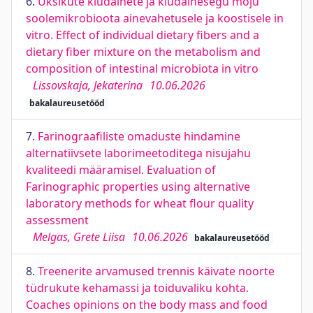
6.
Üksikute kiudainete ja kiudainesegu mõju
soolemikrobioota ainevahetusele ja koostisele in
vitro. Effect of individual dietary fibers and a
dietary fiber mixture on the metabolism and
composition of intestinal microbiota in vitro
Lissovskaja, Jekaterina
10.06.2026
bakalaureusetööd
7.
Farinograafiliste omaduste hindamine
alternatiivsete laborimeetoditega nisujahu
kvaliteedi määramisel. Evaluation of
Farinographic properties using alternative
laboratory methods for wheat flour quality
assessment
Melgas, Grete Liisa
10.06.2026
bakalaureusetööd
8.
Treenerite arvamused trennis käivate noorte
tüdrukute kehamassi ja toiduvaliku kohta.
Coaches opinions on the body mass and food