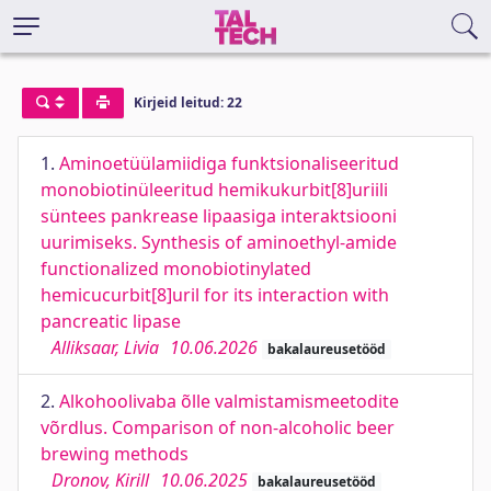
Kirjeid leitud: 22
1.
Aminoetüülamiidiga funktsionaliseeritud
monobiotinüleeritud hemikukurbit[8]uriili
süntees pankrease lipaasiga interaktsiooni
uurimiseks. Synthesis of aminoethyl-amide
functionalized monobiotinylated
hemicucurbit[8]uril for its interaction with
pancreatic lipase
Alliksaar, Livia
10.06.2026
bakalaureusetööd
2.
Alkohoolivaba õlle valmistamismeetodite
võrdlus. Comparison of non-alcoholic beer
brewing methods
Dronov, Kirill
10.06.2025
bakalaureusetööd