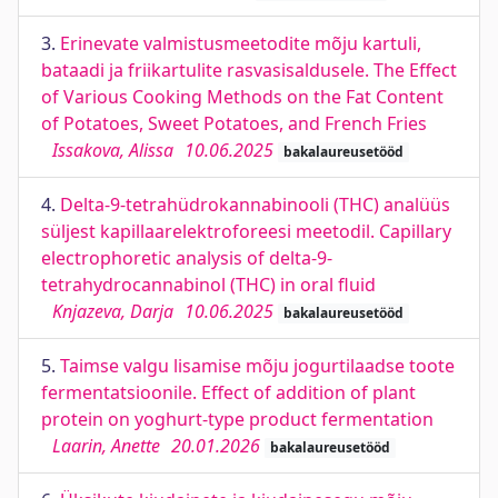
3.
Erinevate valmistusmeetodite mõju kartuli,
bataadi ja friikartulite rasvasisaldusele. The Effect
of Various Cooking Methods on the Fat Content
of Potatoes, Sweet Potatoes, and French Fries
Issakova, Alissa
10.06.2025
bakalaureusetööd
4.
Delta-9-tetrahüdrokannabinooli (THC) analüüs
süljest kapillaarelektroforeesi meetodil. Capillary
electrophoretic analysis of delta-9-
tetrahydrocannabinol (THC) in oral fluid
Knjazeva, Darja
10.06.2025
bakalaureusetööd
5.
Taimse valgu lisamise mõju jogurtilaadse toote
fermentatsioonile. Effect of addition of plant
protein on yoghurt-type product fermentation
Laarin, Anette
20.01.2026
bakalaureusetööd