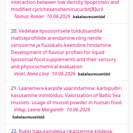
interaction between low density lipoprotein and
modified cyclohexanohemicucurbit[8]uril
Taimur, Ronan
10.06.2026
bakalaureusetööd
20.
Vedelate liposoomsete toidulisandite
maitseprofiilide arendamine ning nende
sensoorne ja füüsikalis-keemiline hindamine.
Development of flavour profiles for liquid
liposomal food supplements and their sensory
and physicochemical evaluation
Veski, Anna-Liisa
10.06.2026
bakalaureusetööd
21.
Läänemere karpide väärindamine: karbipulbri
kasutamine inimtoidus. Valorization of Baltic Sea
mussels: usage of mussel powder in human food
Viilup, Leena Margareth
10.06.2026
bakalaureusetööd
22.
Rukki haputainaleiva rikastamine kliidega.