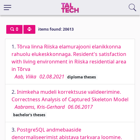
items found: 20613
1.
Tõrva linna Riiska elamurajooni elanikkonna
rahuolu elukeskkonnaga. Resident's satisfaction
with living environment in Riiska residential area
in Tõrva
Aab, Viika
02.08.2021
diploma theses
2.
Inimkeha mudeli korrektsuse valideerimine.
Correctness Analysis of Captured Skeleton Model
Aabrams, Kris-Gerhard
06.06.2017
bachelor's theses
3.
PostgreSQL andmebaaside
denormaliseerimist abistava tarkvara loomine.