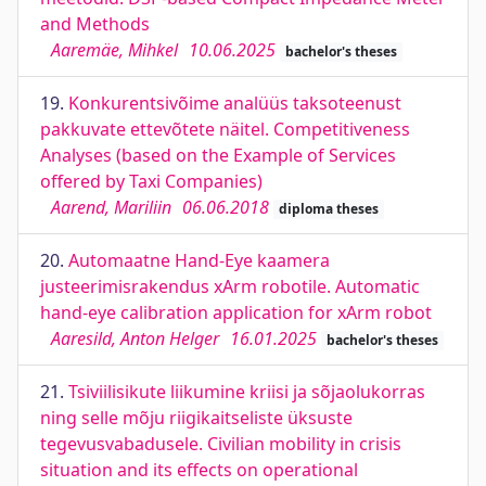
and Methods
Aaremäe, Mihkel
10.06.2025
bachelor's theses
19.
Konkurentsivõime analüüs taksoteenust
pakkuvate ettevõtete näitel. Competitiveness
Analyses (based on the Example of Services
offered by Taxi Companies)
Aarend, Mariliin
06.06.2018
diploma theses
20.
Automaatne Hand-Eye kaamera
justeerimisrakendus xArm robotile. Automatic
hand-eye calibration application for xArm robot
Aaresild, Anton Helger
16.01.2025
bachelor's theses
21.
Tsiviilisikute liikumine kriisi ja sõjaolukorras
ning selle mõju riigikaitseliste üksuste
tegevusvabadusele. Civilian mobility in crisis
situation and its effects on operational