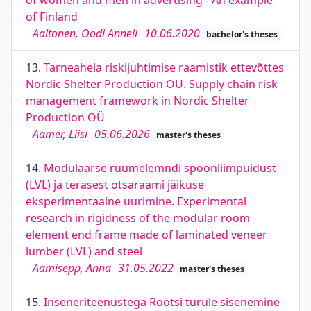
of women and men in advertising - An example
of Finland
Aaltonen, Oodi Anneli
10.06.2020
bachelor's theses
13.
Tarneahela riskijuhtimise raamistik ettevõttes
Nordic Shelter Production OÜ. Supply chain risk
management framework in Nordic Shelter
Production OÜ
Aamer, Liisi
05.06.2026
master's theses
14.
Modulaarse ruumelemndi spoonliimpuidust
(LVL) ja terasest otsaraami jäikuse
eksperimentaalne uurimine. Experimental
research in rigidness of the modular room
element end frame made of laminated veneer
lumber (LVL) and steel
Aamisepp, Anna
31.05.2022
master's theses
15.
Inseneriteenustega Rootsi turule sisenemine