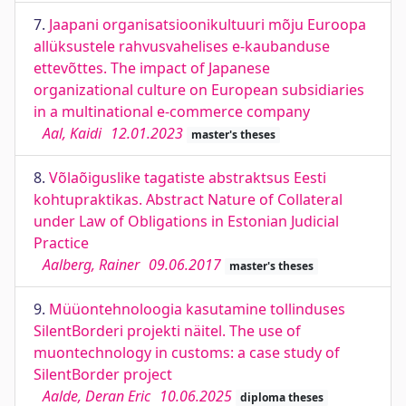
7.
Jaapani organisatsioonikultuuri mõju Euroopa
allüksustele rahvusvahelises e-kaubanduse
ettevõttes. The impact of Japanese
organizational culture on European subsidiaries
in a multinational e-commerce company
Aal, Kaidi
12.01.2023
master's theses
8.
Võlaõiguslike tagatiste abstraktsus Eesti
kohtupraktikas. Abstract Nature of Collateral
under Law of Obligations in Estonian Judicial
Practice
Aalberg, Rainer
09.06.2017
master's theses
9.
Müüontehnoloogia kasutamine tollinduses
SilentBorderi projekti näitel. The use of
muontechnology in customs: a case study of
SilentBorder project
Aalde, Deran Eric
10.06.2025
diploma theses