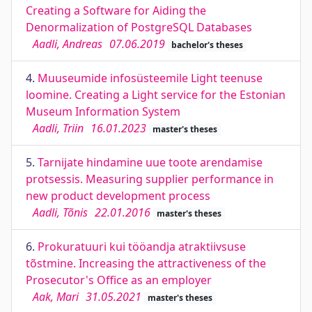
Creating a Software for Aiding the
Denormalization of PostgreSQL Databases
Aadli, Andreas
07.06.2019
bachelor's theses
4.
Muuseumide infosüsteemile Light teenuse
loomine. Creating a Light service for the Estonian
Museum Information System
Aadli, Triin
16.01.2023
master's theses
5.
Tarnijate hindamine uue toote arendamise
protsessis. Measuring supplier performance in
new product development process
Aadli, Tõnis
22.01.2016
master's theses
6.
Prokuratuuri kui tööandja atraktiivsuse
tõstmine. Increasing the attractiveness of the
Prosecutor's Office as an employer
Aak, Mari
31.05.2021
master's theses