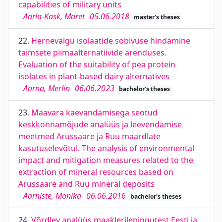
capabilities of military units
Aarla-Kask, Maret
05.06.2018
master's theses
22.
Hernevalgu isolaatide sobivuse hindamine
taimsete piimaalternatiivide arenduses.
Evaluation of the suitability of pea protein
isolates in plant-based dairy alternatives
Aarna, Merlin
06.06.2023
bachelor's theses
23.
Maavara kaevandamisega seotud
keskkonnamõjude analüüs ja leevendamise
meetmed Arussaare ja Ruu maardlate
kasutuselevõtul. The analysis of environmental
impact and mitigation measures related to the
extraction of mineral resources based on
Arussaare and Ruu mineral deposits
Aarniste, Monika
06.06.2016
bachelor's theses
24.
Võrdlev analüüs maaklerilepingutest Eesti ja