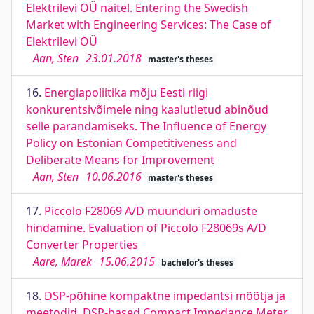
Elektrilevi OÜ näitel. Entering the Swedish
Market with Engineering Services: The Case of
Elektrilevi OÜ
Aan, Sten
23.01.2018
master's theses
16.
Energiapoliitika mõju Eesti riigi
konkurentsivõimele ning kaalutletud abinõud
selle parandamiseks. The Influence of Energy
Policy on Estonian Competitiveness and
Deliberate Means for Improvement
Aan, Sten
10.06.2016
master's theses
17.
Piccolo F28069 A/D muunduri omaduste
hindamine. Evaluation of Piccolo F28069s A/D
Converter Properties
Aare, Marek
15.06.2015
bachelor's theses
18.
DSP-põhine kompaktne impedantsi mõõtja ja
meetodid. DSP-based Compact Impedance Meter