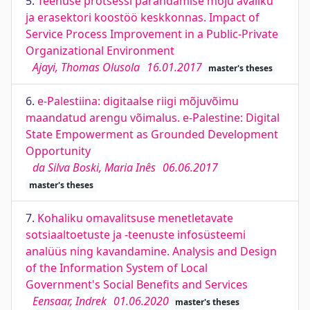
5.
Teenuse protsessi parandamise mõju avaliku
ja erasektori koostöö keskkonnas. Impact of
Service Process Improvement in a Public-Private
Organizational Environment
Ajayi, Thomas Olusola
16.01.2017
master's theses
6.
e-Palestiina: digitaalse riigi mõjuvõimu
maandatud arengu võimalus. e-Palestine: Digital
State Empowerment as Grounded Development
Opportunity
da Silva Boski, Maria Inês
06.06.2017
master's theses
7.
Kohaliku omavalitsuse menetletavate
sotsiaaltoetuste ja -teenuste infosüsteemi
analüüs ning kavandamine. Analysis and Design
of the Information System of Local
Government's Social Benefits and Services
Eensaar, Indrek
01.06.2020
master's theses