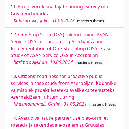
11.
E-riigi võrdlusnäitajate uuring. Survey of e-
Gov benchmarks
Kalašnikova, Julia
31.05.2022
master's theses
12.
One-Stop Shop (OSS) rakendamine: ASAN
Service OSSi juhtumiuuring Aserbaidžaanis.
Implementation of One-Stop Shop (OSS): Case
Study of ASAN Service OSS in Azerbaijan
Karimov, Aykhan
10.09.2024
master's theses
13.
Citizens’ readiness for proactive public
services: a case study from Azerbaijan. Kodanike
valmisolek proaktiivseteks avalikeks teenusteks:
Aserbaidžaani juhtumiuuring
Khasmammadli, Gasim
31.05.2021
master's theses
14.
Avatud valitsuse partnerluse platvorm, et
toetada ja rakendada e-osalemist Gruusias.