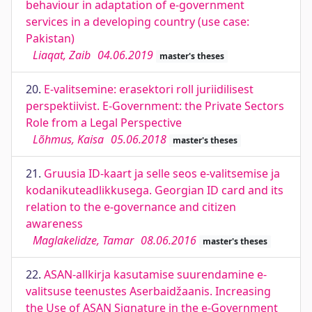
behaviour in adaptation of e-government
services in a developing country (use case:
Pakistan)
Liaqat, Zaib
04.06.2019
master's theses
20.
E-valitsemine: erasektori roll juriidilisest
perspektiivist. E-Government: the Private Sectors
Role from a Legal Perspective
Lõhmus, Kaisa
05.06.2018
master's theses
21.
Gruusia ID-kaart ja selle seos e-valitsemise ja
kodanikuteadlikkusega. Georgian ID card and its
relation to the e-governance and citizen
awareness
Maglakelidze, Tamar
08.06.2016
master's theses
22.
ASAN-allkirja kasutamise suurendamine e-
valitsuse teenustes Aserbaidžaanis. Increasing
the Use of ASAN Signature in the e-Government