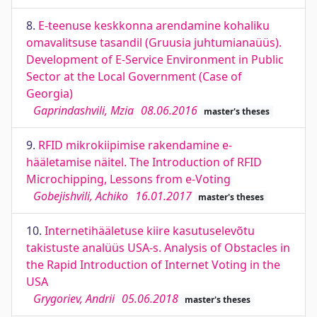
8.
E-teenuse keskkonna arendamine kohaliku
omavalitsuse tasandil (Gruusia juhtumianaüüs).
Development of E-Service Environment in Public
Sector at the Local Government (Case of
Georgia)
Gaprindashvili, Mzia
08.06.2016
master's theses
9.
RFID mikrokiipimise rakendamine e-
hääletamise näitel. The Introduction of RFID
Microchipping, Lessons from e-Voting
Gobejishvili, Achiko
16.01.2017
master's theses
10.
Internetihääletuse kiire kasutuselevõtu
takistuste analüüs USA-s. Analysis of Obstacles in
the Rapid Introduction of Internet Voting in the
USA
Grygoriev, Andrii
05.06.2018
master's theses