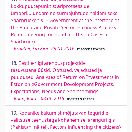
kokkupuutepunktis: äriprotsesside
ümberkujundamine surmajuhtude haldamiseks
Saarbrückenis. E-Government at the Interface of
the Public and Private Sector: Business Process
Re-engineering for Handling Death Cases in
Saarbrücken
Krautter, Siri Kim
25.01.2016
master's theses
18.
Eesti e-riigi arendusprojektide
tasuvusanalüüsid. Ootused, vajadused ja
puudused. Analyses of Return on Investments in
Estonian eGovernment Development Projects.
Expectations, Needs and Shortcomings
Kulm, Kairit
08.06.2015
master's theses
19.
Kodanike käitumist mõjutavad tegurid e-
valitsuse teenustega kohanemisel arenguriigis
(Pakistani näitel). Factors influencing the citizens\