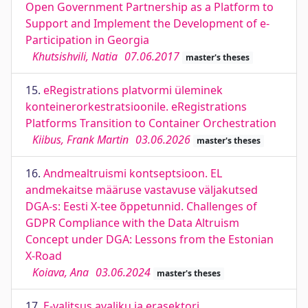
Open Government Partnership as a Platform to
Support and Implement the Development of e-
Participation in Georgia
Khutsishvili, Natia
07.06.2017
master's theses
15.
eRegistrations platvormi üleminek
konteinerorkestratsioonile. eRegistrations
Platforms Transition to Container Orchestration
Kiibus, Frank Martin
03.06.2026
master's theses
16.
Andmealtruismi kontseptsioon. EL
andmekaitse määruse vastavuse väljakutsed
DGA-s: Eesti X-tee õppetunnid. Challenges of
GDPR Compliance with the Data Altruism
Concept under DGA: Lessons from the Estonian
X-Road
Koiava, Ana
03.06.2024
master's theses
17.
E-valitsus avaliku ja erasektori