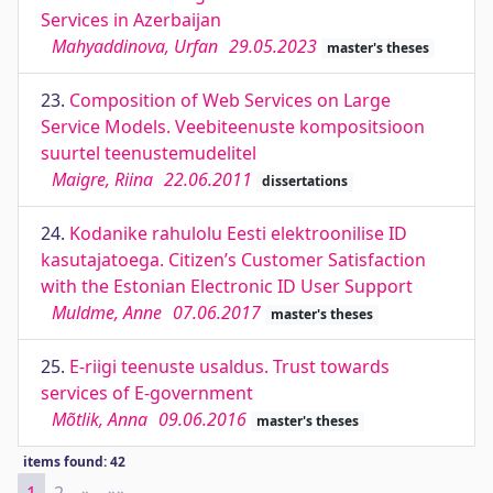
Services in Azerbaijan
Mahyaddinova, Urfan
29.05.2023
master's theses
23.
Composition of Web Services on Large
Service Models. Veebiteenuste kompositsioon
suurtel teenustemudelitel
Maigre, Riina
22.06.2011
dissertations
24.
Kodanike rahulolu Eesti elektroonilise ID
kasutajatoega. Citizen’s Customer Satisfaction
with the Estonian Electronic ID User Support
Muldme, Anne
07.06.2017
master's theses
25.
E-riigi teenuste usaldus. Trust towards
services of E-government
Mõtlik, Anna
09.06.2016
master's theses
items found: 42