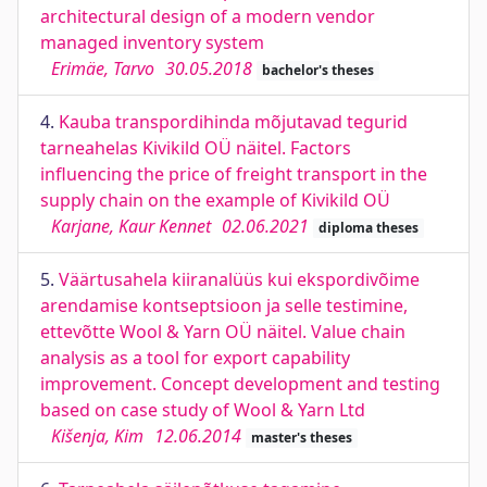
architectural design of a modern vendor
managed inventory system
Erimäe, Tarvo
30.05.2018
bachelor's theses
4.
Kauba transpordihinda mõjutavad tegurid
tarneahelas Kivikild OÜ näitel. Factors
influencing the price of freight transport in the
supply chain on the example of Kivikild OÜ
Karjane, Kaur Kennet
02.06.2021
diploma theses
5.
Väärtusahela kiiranalüüs kui ekspordivõime
arendamise kontseptsioon ja selle testimine,
ettevõtte Wool & Yarn OÜ näitel. Value chain
analysis as a tool for export capability
improvement. Concept development and testing
based on case study of Wool & Yarn Ltd
Kišenja, Kim
12.06.2014
master's theses