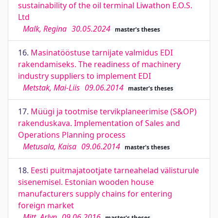
sustainability of the oil terminal Liwathon E.O.S.
Ltd
Malk, Regina
30.05.2024
master's theses
16.
Masinatööstuse tarnijate valmidus EDI
rakendamiseks. The readiness of machinery
industry suppliers to implement EDI
Metstak, Mai-Liis
09.06.2014
master's theses
17.
Müügi ja tootmise tervikplaneerimise (S&OP)
rakenduskava. Implementation of Sales and
Operations Planning process
Metusala, Kaisa
09.06.2014
master's theses
18.
Eesti puitmajatootjate tarneahelad välisturule
sisenemisel. Estonian wooden house
manufacturers supply chains for entering
foreign market
Mitt, Arlyn
09.06.2016
master's theses