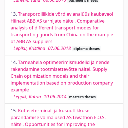
Lahtein, Yana
06.06.2016
bachelor's theses
13.
Transpordiliikide võrdlev analüüs kaubaveol
Hiinast ABB AS tarnijate näitel. Comparative
analysis of different transport modes for
transporting goods from China on the example
of ABB AS suppliers
Lepiku, Kristiina
07.06.2018
diploma theses
14.
Tarneahela optimeerimismudelid ja nende
rakendamine tootmisettevõtte näitel. Supply
Chain optimization models and their
implementation based on production company
example
Leppik, Katrin
10.06.2014
master's theses
15.
Kütuseterminali jätkusuutlikkuse
parandamise võimalused AS Liwathon E.O.S.
näitel. Opportunities for improving the