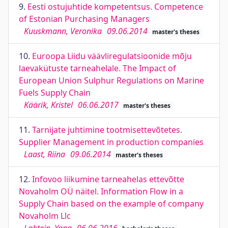
9.
Eesti ostujuhtide kompetentsus. Competence
of Estonian Purchasing Managers
Kuuskmann, Veronika
09.06.2014
master's theses
10.
Euroopa Liidu väävliregulatsioonide mõju
laevakütuste tarneahelale. The Impact of
European Union Sulphur Regulations on Marine
Fuels Supply Chain
Käärik, Kristel
06.06.2017
master's theses
11.
Tarnijate juhtimine tootmisettevõtetes.
Supplier Management in production companies
Laast, Riina
09.06.2014
master's theses
12.
Infovoo liikumine tarneahelas ettevõtte
Novaholm OÜ näitel. Information Flow in a
Supply Chain based on the example of company
Novaholm Llc