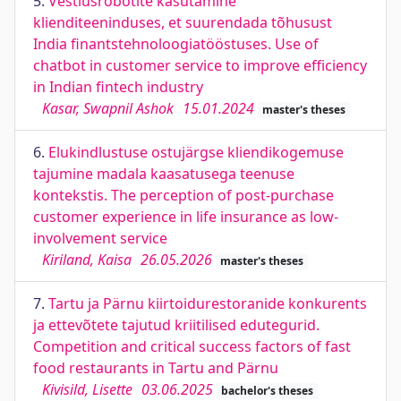
5.
Vestlusrobotite kasutamine
klienditeeninduses, et suurendada tõhusust
India finantstehnoloogiatööstuses. Use of
chatbot in customer service to improve efficiency
in Indian fintech industry
Kasar, Swapnil Ashok
15.01.2024
master's theses
6.
Elukindlustuse ostujärgse kliendikogemuse
tajumine madala kaasatusega teenuse
kontekstis. The perception of post-purchase
customer experience in life insurance as low-
involvement service
Kiriland, Kaisa
26.05.2026
master's theses
7.
Tartu ja Pärnu kiirtoidurestoranide konkurents
ja ettevõtete tajutud kriitilised edutegurid.
Competition and critical success factors of fast
food restaurants in Tartu and Pärnu
Kivisild, Lisette
03.06.2025
bachelor's theses