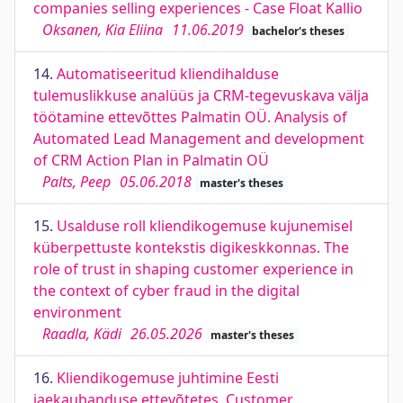
companies selling experiences - Case Float Kallio
Oksanen, Kia Eliina
11.06.2019
bachelor's theses
14.
Automatiseeritud kliendihalduse
tulemuslikkuse analüüs ja CRM-tegevuskava välja
töötamine ettevõttes Palmatin OÜ. Analysis of
Automated Lead Management and development
of CRM Action Plan in Palmatin OÜ
Palts, Peep
05.06.2018
master's theses
15.
Usalduse roll kliendikogemuse kujunemisel
küberpettuste kontekstis digikeskkonnas. The
role of trust in shaping customer experience in
the context of cyber fraud in the digital
environment
Raadla, Kädi
26.05.2026
master's theses
16.
Kliendikogemuse juhtimine Eesti
jaekaubanduse ettevõtetes. Customer