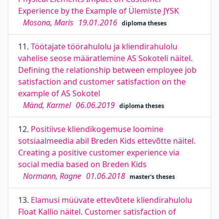
Experience by the Example of Ülemiste JYSK
Mosona, Maris
19.01.2016
diploma theses
11.
Töötajate töörahulolu ja kliendirahulolu
vahelise seose määratlemine AS Sokoteli näitel.
Defining the relationship between employee job
satisfaction and customer satisfaction on the
example of AS Sokotel
Mänd, Karmel
06.06.2019
diploma theses
12.
Positiivse kliendikogemuse loomine
sotsiaalmeedia abil Breden Kids ettevõtte näitel.
Creating a positive customer experience via
social media based on Breden Kids
Normann, Ragne
01.06.2018
master's theses
13.
Elamusi müüvate ettevõtete kliendirahulolu
Float Kallio näitel. Customer satisfaction of