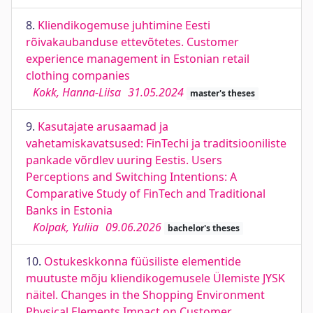
8.
Kliendikogemuse juhtimine Eesti
rõivakaubanduse ettevõtetes. Customer
experience management in Estonian retail
clothing companies
Kokk, Hanna-Liisa
31.05.2024
master's theses
9.
Kasutajate arusaamad ja
vahetamiskavatsused: FinTechi ja traditsiooniliste
pankade võrdlev uuring Eestis. Users
Perceptions and Switching Intentions: A
Comparative Study of FinTech and Traditional
Banks in Estonia
Kolpak, Yuliia
09.06.2026
bachelor's theses
10.
Ostukeskkonna füüsiliste elementide
muutuste mõju kliendikogemusele Ülemiste JYSK
näitel. Changes in the Shopping Environment
Physical Elements Impact on Customer