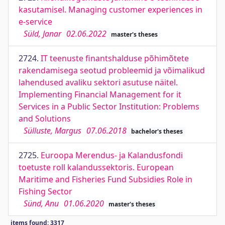
kasutamisel. Managing customer experiences in
e-service
Süld, Janar
02.06.2022
master's theses
2724.
IT teenuste finantshalduse põhimõtete
rakendamisega seotud probleemid ja võimalikud
lahendused avaliku sektori asutuse näitel.
Implementing Financial Management for it
Services in a Public Sector Institution: Problems
and Solutions
Sülluste, Margus
07.06.2018
bachelor's theses
2725.
Euroopa Merendus- ja Kalandusfondi
toetuste roll kalandussektoris. European
Maritime and Fisheries Fund Subsidies Role in
Fishing Sector
Sünd, Anu
01.06.2020
master's theses
items found: 3317