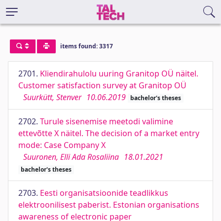
items found: 3317
2701.
Kliendirahulolu uuring Granitop OÜ näitel.
Customer satisfaction survey at Granitop OÜ
Suurkütt, Stenver
10.06.2019
bachelor's theses
2702.
Turule sisenemise meetodi valimine
ettevõtte X näitel. The decision of a market entry
mode: Case Company X
Suuronen, Elli Ada Rosaliina
18.01.2021
bachelor's theses
2703.
Eesti organisatsioonide teadlikkus
elektroonilisest paberist. Estonian organisations
awareness of electronic paper