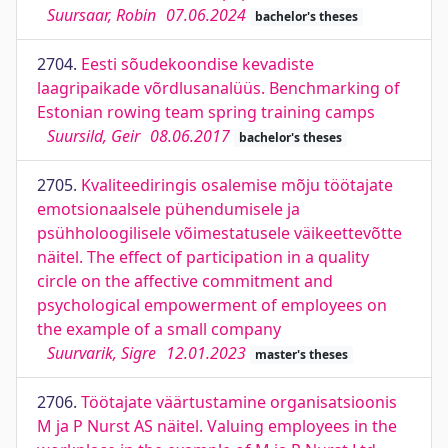
Suursaar, Robin
07.06.2024
bachelor's theses
2704.
Eesti sõudekoondise kevadiste
laagripaikade võrdlusanalüüs. Benchmarking of
Estonian rowing team spring training camps
Suursild, Geir
08.06.2017
bachelor's theses
2705.
Kvaliteediringis osalemise mõju töötajate
emotsionaalsele pühendumisele ja
psühholoogilisele võimestatusele väikeettevõtte
näitel. The effect of participation in a quality
circle on the affective commitment and
psychological empowerment of employees on
the example of a small company
Suurvarik, Sigre
12.01.2023
master's theses
2706.
Töötajate väärtustamine organisatsioonis
M ja P Nurst AS näitel. Valuing employees in the