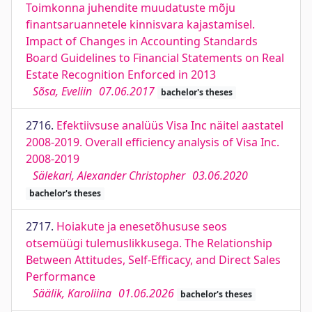
Toimkonna juhendite muudatuste mõju
finantsaruannetele kinnisvara kajastamisel.
Impact of Changes in Accounting Standards
Board Guidelines to Financial Statements on Real
Estate Recognition Enforced in 2013
Sõsa, Eveliin
07.06.2017
bachelor's theses
2716.
Efektiivsuse analüüs Visa Inc näitel aastatel
2008-2019. Overall efficiency analysis of Visa Inc.
2008-2019
Sälekari, Alexander Christopher
03.06.2020
bachelor's theses
2717.
Hoiakute ja enesetõhususe seos
otsemüügi tulemuslikkusega. The Relationship
Between Attitudes, Self-Efficacy, and Direct Sales
Performance
Säälik, Karoliina
01.06.2026
bachelor's theses