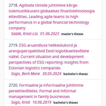
2718.
Agiilsete tiimide juhtimine kõrge
tulemuslikkuseni globaalses finantstehnoloogia
ettevõttes. Leading agile teams to high
performance in a global financial technology
company
Säälik, Kristi-Liis
01.06.2023
master's theses
2719.
ESG aruandluse hetkeolukord ja
arenguperspektiivid Eesti logistikaettevõtete
näitel. Current situation and development
perspectives of ESG reporting: insights from
Estonian logistics companies
Sügis, Berit Marie
30.05.2024
bachelor's theses
2720.
Formaalne ja informaalne juhtimine
pereettevõtetes. Formal and informal
management in family businesses
Sügis, Kristi
10.06.2019
bachelor's theses