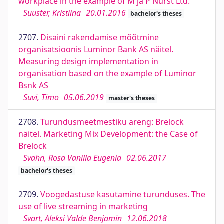
workplace in the example of M ja P Nurst Ltd.
Suuster, Kristiina
20.01.2016
bachelor's theses
2707.
Disaini rakendamise mõõtmine
organisatsioonis Luminor Bank AS näitel.
Measuring design implementation in
organisation based on the example of Luminor
Bsnk AS
Suvi, Timo
05.06.2019
master's theses
2708.
Turundusmeetmestiku areng: Brelock
näitel. Marketing Mix Development: the Case of
Brelock
Svahn, Rosa Vanilla Eugenia
02.06.2017
bachelor's theses
2709.
Voogedastuse kasutamine turunduses. The
use of live streaming in marketing
Svart, Aleksi Valde Benjamin
12.06.2018