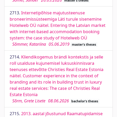
Sõmer, Sander
26.05.2026
master's theses
2713.
Internetipõhise majutusteenuse
broneerimissüsteemiga Läti turule sisenemine
Hotelweb OÜ näitel. Entering the Latvian market
with internet-based accommodation booking
system: the case study of Hotelweb OÜ
Sõmmer, Katariina
05.06.2019
master's theses
2714.
Kliendikogemus brändi kontekstis ja selle
roll usalduse kujunemisel luksuskinnisvara
teenuses ettevõtte Christies Real Estate Estonia
näitel. Customer experience in the context of
branding and its role in building trust in luxury
real estate services: The case of Christies Real
Estate Estonia
Sõrm, Grete Lisete
08.06.2026
bachelor's theses
2715.
2013. aastal jõustunud Raamatupidamise