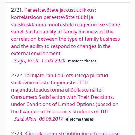
2721.
Pereettevõtete jätkusuutlikkus:
korrelatsioon pereettevõtte tüübi ja
väliskeskkonna muutustele reageerimise võime
vahel. Sustainability of family businesses: the
correlation between the type of family business
and the ability to respond to changes in the
external environment
Sügis, Kristi
17.08.2020
master's theses
2722.
Tarbijate rahulolu otsustega piiratud
valikuvõimaluste tingimustes TTÜ
majandusteaduskonna üliõpilaste näitel.
Consumers Satisfaction with Their Decisions,
under Conditions of Limited Options (based on
the Example of Economics Students of TUT
Süld, Allan
06.06.2017
diploma theses
2723.
Kliendikogemuste juhtimine e-teeninduse