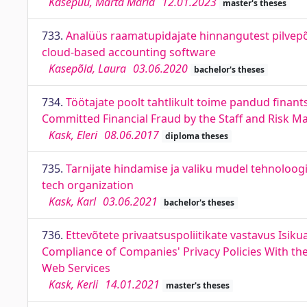
Kasepuu, Marta Maria
12.01.2023
master's theses
733.
Analüüs raamatupidajate hinnangutest pilvepõ
cloud-based accounting software
Kasepõld, Laura
03.06.2020
bachelor's theses
734.
Töötajate poolt tahtlikult toime pandud fina
Committed Financial Fraud by the Staff and Risk 
Kask, Eleri
08.06.2017
diploma theses
735.
Tarnijate hindamise ja valiku mudel tehnoloogi
tech organization
Kask, Karl
03.06.2021
bachelor's theses
736.
Ettevõtete privaatsuspoliitikate vastavus Isik
Compliance of Companies' Privacy Policies With th
Web Services
Kask, Kerli
14.01.2021
master's theses