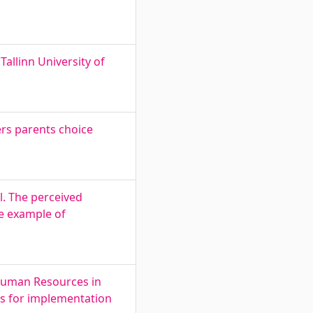
Tallinn University of
ers parents choice
l. The perceived
e example of
n Human Resources in
ges for implementation