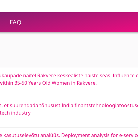
FAQ
ukaupade näitel Rakvere keskealiste naiste seas. Influence 
ithin 35-50 Years Old Women in Rakvere.
, et suurendada tõhusust India finantstehnoloogiatööstuse
ntech industry
e kasutuselevõtu analüüs. Deployment analysis for e-service