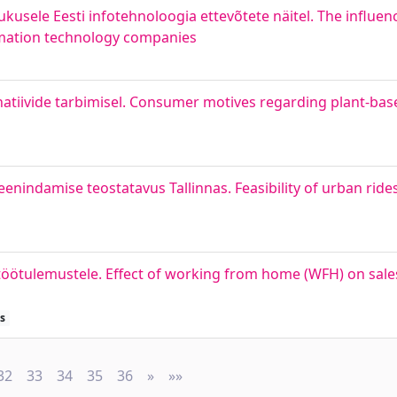
ukusele Eesti infotehnoloogia ettevõtete näitel. The influe
ormation technology companies
natiivide tarbimisel. Consumer motives regarding plant-base
eenindamise teostatavus Tallinnas. Feasibility of urban ride
öötulemustele. Effect of working from home (WFH) on sale
s
32
33
34
35
36
»
Next
»»
Last