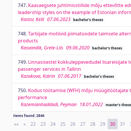
747.
Kaasaegsete juhtimisstiilide mõju ettevõtte ed
leadership styles on the example of Estonian inf
Kastor, Kelli
07.06.2023
bachelor's theses
748.
Tarbijate motiivid piimatoodete taimsete alter
products
Kasvandik, Grete-Liis
09.06.2020
bachelor's theses
749.
Linnasisestel kokkuleppevedudel lisareisijate t
passenger services in Tallinn
Kazakova, Katrin
07.06.2017
bachelor's theses
750.
Kodus töötamise (WFH) mõju müügitöötajate t
performance
Kazemianhaddadi, Peyman
18.01.2022
master's these
items found: 2846
««
First
«
Previous
22
23
24
25
26
27
28
29
30
31