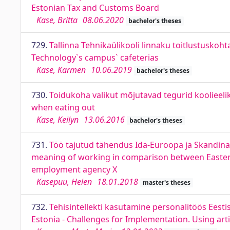
Estonian Tax and Customs Board
Kase, Britta
08.06.2020
bachelor's theses
729.
Tallinna Tehnikaülikooli linnaku toitlustuskoht
Technology`s campus` cafeterias
Kase, Karmen
10.06.2019
bachelor's theses
730.
Toidukoha valikut mõjutavad tegurid koolieelik
when eating out
Kase, Keilyn
13.06.2016
bachelor's theses
731.
Töö tajutud tähendus Ida-Euroopa ja Skandinaav
meaning of working in comparison between Easter
employment agency X
Kasepuu, Helen
18.01.2018
master's theses
732.
Tehisintellekti kasutamine personalitöös Eesti
Estonia - Challenges for Implementation. Using arti