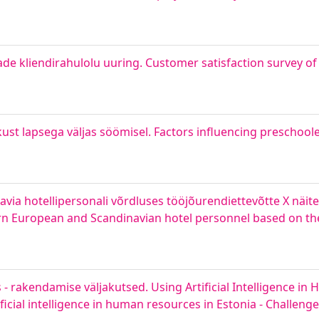
ade kliendirahulolu uuring. Customer satisfaction survey of 
ust lapsega väljas söömisel. Factors influencing preschool
ia hotellipersonali võrdluses tööjõurendiettevõtte X näite
n European and Scandinavian hotel personnel based on th
s - rakendamise väljakutsed. Using Artificial Intelligence i
ficial intelligence in human resources in Estonia - Challen