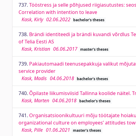
737.
Tööstress ja selle põhjused riigiasutustes: se
Correlation with intention to leave
Kask, Kirly
02.06.2022
bachelor's theses
738.
Brändi identiteedi ja brändi kuvandi võrdlus T
of Telia Eesti AS
Kask, Kristian
06.06.2017
master's theses
739.
Pakiautomaadi teenusepakkuja valikut mõjutava
service provider
Kask, Madis
04.06.2018
bachelor's theses
740.
Õpilaste liikumisviisid Tallinna koolide näitel.
Kask, Marten
04.06.2018
bachelor's theses
741.
Organisatsioonikultuuri mõju töötajate hoiaku
organizational culture on employees’ attitudes to
Kask, Pille
01.06.2021
master's theses