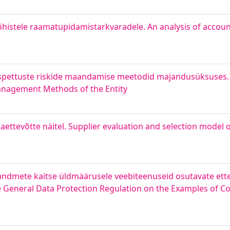
histele raamatupidamistarkvaradele. An analysis of accou
ntspettuste riskide maandamise meetodid majandusüksuses. 
Management Methods of the Entity
aettevõtte näitel. Supplier evaluation and selection model 
uandmete kaitse üldmäärusele veebiteenuseid osutavate ette
e General Data Protection Regulation on the Examples of 