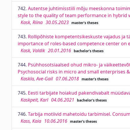
742.
Autentse juhtimisstiili mõju meeskonna toimimi
style to the quality of team performance in hybrid
Kask, Riina
30.05.2023
master's theses
743.
Rollipõhiste kompetentsikeskuste vajadus ja 
importance of roles-based competence center on e
Kask, Valdik
20.01.2016
bachelor's theses
744.
Psühhosotsiaalsed ohud mikro- ja väikeettevõt
Psychosocial risks in micro and small enterprises 
Kaskla, Ave-Gail
07.06.2018
master's theses
745.
Eesti tarbijate hoiakud pakendivabalt müüda
Kaskpeit, Karl
04.06.2021
bachelor's theses
746.
Tarbija motiivid mahetoidu tarbimisel. Consu
Kass, Kaia
10.06.2016
master's theses