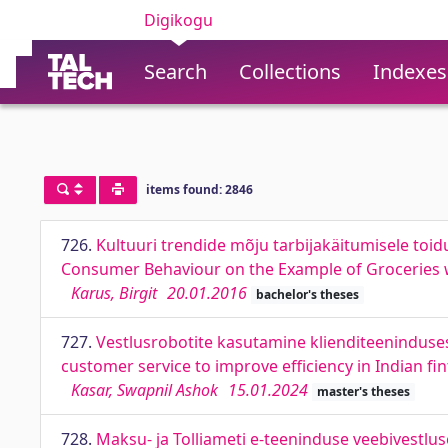
Digikogu
Search
Collections
Indexes
items found: 2846
726.
Kultuuri trendide mõju tarbijakäitumisele toid
Consumer Behaviour on the Example of Groceries w
Karus, Birgit
20.01.2016
bachelor's theses
727.
Vestlusrobotite kasutamine klienditeeninduses
customer service to improve efficiency in Indian fi
Kasar, Swapnil Ashok
15.01.2024
master's theses
728.
Maksu- ja Tolliameti e-teeninduse veebivestlus