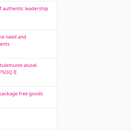
f authentic leadership
The need and
ments
tulemuste alusel.
OPSOQ II
 package free goods