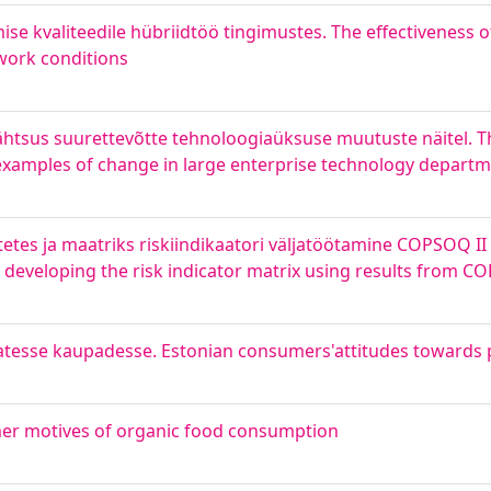
se kvaliteedile hübriidtöö tingimustes. The effectiveness o
 work conditions
tähtsus suurettevõtte tehnoloogiaüksuse muutuste näitel. 
xamples of change in large enterprise technology depart
etes ja maatriks riskiindikaatori väljatöötamine COPSOQ II 
& developing the risk indicator matrix using results from C
vatesse kaupadesse. Estonian consumers'attitudes towards
mer motives of organic food consumption