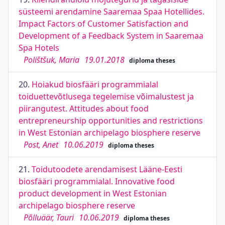
süsteemi arendamine Saaremaa Spaa Hotellides.
Impact Factors of Customer Satisfaction and
Development of a Feedback System in Saaremaa
Spa Hotels
Polištšuk, Maria
19.01.2018
diploma theses
20.
Hoiakud biosfääri programmialal
toiduettevõtlusega tegelemise võimalustest ja
piirangutest. Attitudes about food
entrepreneurship opportunities and restrictions
in West Estonian archipelago biosphere reserve
Post, Anet
10.06.2019
diploma theses
21.
Toidutoodete arendamisest Lääne-Eesti
biosfääri programmialal. Innovative food
product development in West Estonian
archipelago biosphere reserve
Põlluäär, Tauri
10.06.2019
diploma theses