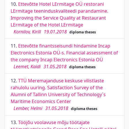
10.
Ettevõtte Hotel LErmitage OÜ restorani
LErmitage teeninduskvaliteedi parandamine.
Improving the Service Quality at Restaurant
LErmitage of the Hotel LErmitage
Kornilov, Kirill
19.01.2018
diploma theses
11.
Ettevõtte finantsseisundi hindamine Incap
Electronics Estonia OÜ-s. Financial assessment of
the company Incap Electronics Estonia OÜ
Leemet, Kaidi
31.05.2018
diploma theses
12.
TTÜ Meremajanduse keskuse vilistlaste
rahulolu uuring. Satisfaction Survey of the
Alumni of Tallinn University of Technology´s
Maritime Economics Center
Lember, Helmi
31.05.2018
diploma theses
13.
Tööjõu voolavuse mõju töötajate