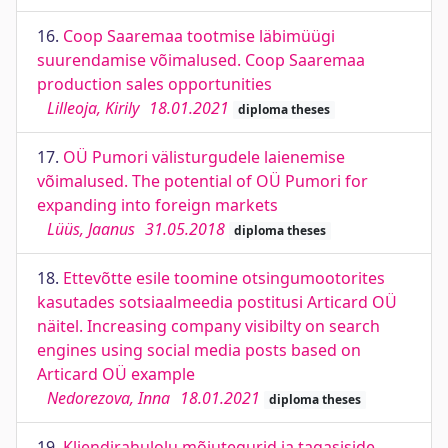
16.
Coop Saaremaa tootmise läbimüügi
suurendamise võimalused. Coop Saaremaa
production sales opportunities
Lilleoja, Kirily
18.01.2021
diploma theses
17.
OÜ Pumori välisturgudele laienemise
võimalused. The potential of OÜ Pumori for
expanding into foreign markets
Lüüs, Jaanus
31.05.2018
diploma theses
18.
Ettevõtte esile toomine otsingumootorites
kasutades sotsiaalmeedia postitusi Articard OÜ
näitel. Increasing company visibilty on search
engines using social media posts based on
Articard OÜ example
Nedorezova, Inna
18.01.2021
diploma theses
19.
Kliendirahulolu mõjutegurid ja tagasiside