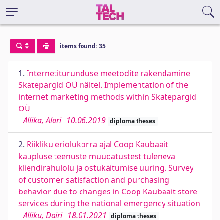
items found: 35
1.
Internetiturunduse meetodite rakendamine
Skatepargid OÜ näitel. Implementation of the
internet marketing methods within Skatepargid
OÜ
Allika, Alari
10.06.2019
diploma theses
2.
Riikliku eriolukorra ajal Coop Kaubaait
kaupluse teenuste muudatustest tuleneva
kliendirahulolu ja ostukäitumise uuring. Survey
of customer satisfaction and purchasing
behavior due to changes in Coop Kaubaait store
services during the national emergency situation
Alliku, Dairi
18.01.2021
diploma theses