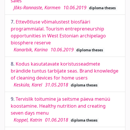
sales
Jõks-Rannaste, Karmen
10.06.2019
diploma theses
7.
Ettevõtluse võimalustest biosfääri
programmialal. Tourism entrepreneurship
opportunities in West Estonian archipelago
biosphere reserve
Kanarbik, Karina
10.06.2019
diploma theses
8.
Kodus kasutatavate koristusseadmete
brändide tuntus tarbijate seas. Brand knowledge
of cleaning devices for home users
Kesküla, Karel
31.05.2018
diploma theses
9.
Tervislik toitumine ja seitsme päeva menüü
koostamine. Healthy nutrition and creating
seven days menu
Koppel, Katrin
01.06.2018
diploma theses