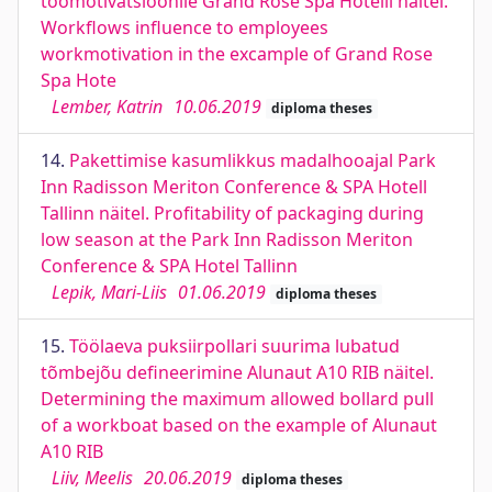
töömotivatsioonile Grand Rose Spa Hotelli näitel.
Workflows influence to employees
workmotivation in the excample of Grand Rose
Spa Hote
Lember, Katrin
10.06.2019
diploma theses
14.
Pakettimise kasumlikkus madalhooajal Park
Inn Radisson Meriton Conference & SPA Hotell
Tallinn näitel. Profitability of packaging during
low season at the Park Inn Radisson Meriton
Conference & SPA Hotel Tallinn
Lepik, Mari-Liis
01.06.2019
diploma theses
15.
Töölaeva puksiirpollari suurima lubatud
tõmbejõu defineerimine Alunaut A10 RIB näitel.
Determining the maximum allowed bollard pull
of a workboat based on the example of Alunaut
A10 RIB
Liiv, Meelis
20.06.2019
diploma theses