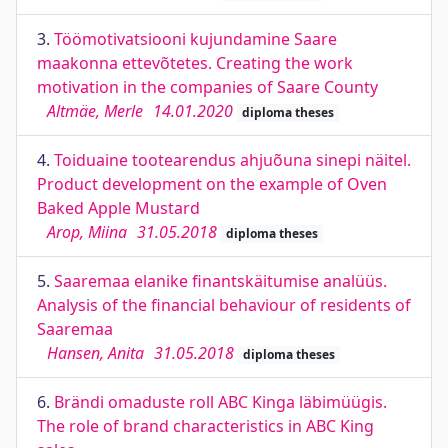
3.
Töömotivatsiooni kujundamine Saare
maakonna ettevõtetes. Creating the work
motivation in the companies of Saare County
Altmäe, Merle
14.01.2020
diploma theses
4.
Toiduaine tootearendus ahjuõuna sinepi näitel.
Product development on the example of Oven
Baked Apple Mustard
Arop, Miina
31.05.2018
diploma theses
5.
Saaremaa elanike finantskäitumise analüüs.
Analysis of the financial behaviour of residents of
Saaremaa
Hansen, Anita
31.05.2018
diploma theses
6.
Brändi omaduste roll ABC Kinga läbimüügis.
The role of brand characteristics in ABC King