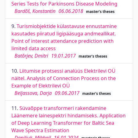
Series Tests for Parkinsons Disease Modeling
Bardõš, Konstantin
06.06.2018
master's theses
9.
Turismiobjektide külastavuse ennustamine
kasutades piiratud ligipääsuga andmeallikat.
Point of interest attendance prediction with
limited data access
Batõrjev, Dmitri
19.01.2017
master's theses
10.
Liitumise protsessi analüüs Elektrilevi OÜ
näitel. Analysis of Connection Process on the
Example of Elektrilevi OÜ
Beljassova, Darja
09.06.2017
master's theses
11.
Süvaõppe transformeri rakendamine
Läänemere lainespektri hindamiseks. Application
of Deep Learning Transformer for Baltic Sea
Wave Spectra Estimation
Daniljuk, Mihhail
16.01.2024