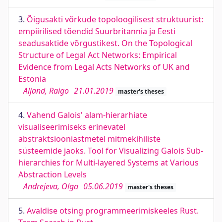
3.
Õigusakti võrkude topoloogilisest struktuurist:
empiirilised tõendid Suurbritannia ja Eesti
seadusaktide võrgustikest. On the Topological
Structure of Legal Act Networks: Empirical
Evidence from Legal Acts Networks of UK and
Estonia
Aljand, Raigo
21.01.2019
master's theses
4.
Vahend Galois' alam-hierarhiate
visualiseerimiseks erinevatel
abstraktsiooniastmetel mitmekihiliste
süsteemide jaoks. Tool for Visualizing Galois Sub-
hierarchies for Multi-layered Systems at Various
Abstraction Levels
Andrejeva, Olga
05.06.2019
master's theses
5.
Avaldise otsing programmeerimiskeeles Rust.