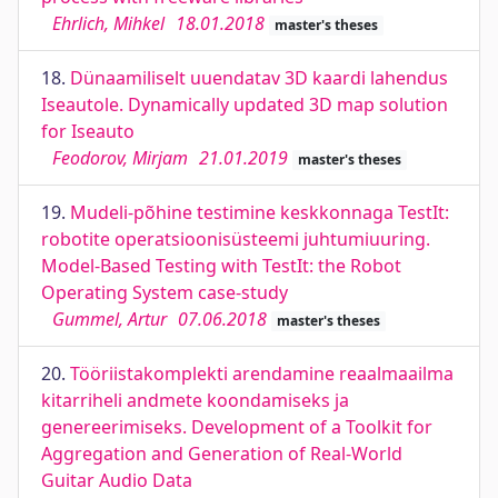
Ehrlich, Mihkel
18.01.2018
master's theses
18.
Dünaamiliselt uuendatav 3D kaardi lahendus
Iseautole. Dynamically updated 3D map solution
for Iseauto
Feodorov, Mirjam
21.01.2019
master's theses
19.
Mudeli-põhine testimine keskkonnaga TestIt:
robotite operatsioonisüsteemi juhtumiuuring.
Model-Based Testing with TestIt: the Robot
Operating System case-study
Gummel, Artur
07.06.2018
master's theses
20.
Tööriistakomplekti arendamine reaalmaailma
kitarriheli andmete koondamiseks ja
genereerimiseks. Development of a Toolkit for
Aggregation and Generation of Real-World
Guitar Audio Data