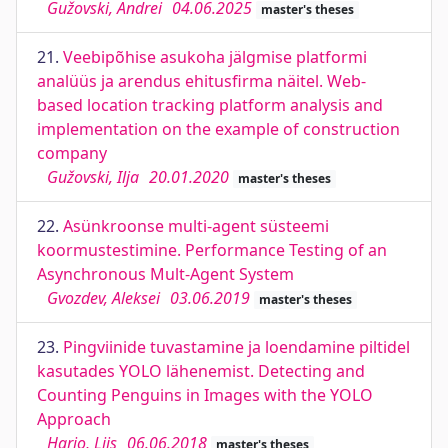
Gužovski, Andrei
04.06.2025
master's theses
21.
Veebipõhise asukoha jälgmise platformi
analüüs ja arendus ehitusfirma näitel. Web-
based location tracking platform analysis and
implementation on the example of construction
company
Gužovski, Ilja
20.01.2020
master's theses
22.
Asünkroonse multi-agent süsteemi
koormustestimine. Performance Testing of an
Asynchronous Mult-Agent System
Gvozdev, Aleksei
03.06.2019
master's theses
23.
Pingviinide tuvastamine ja loendamine piltidel
kasutades YOLO lähenemist. Detecting and
Counting Penguins in Images with the YOLO
Approach
Harjo, Liis
06.06.2018
master's theses