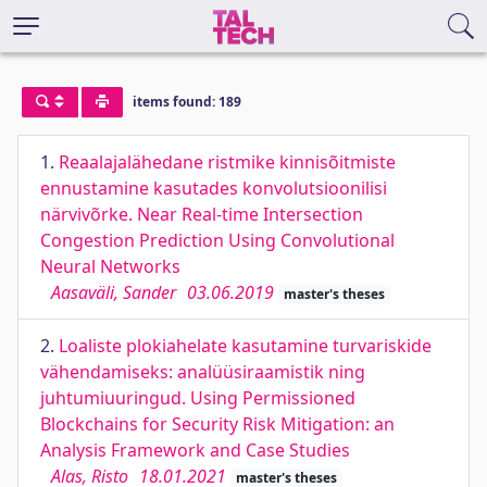
items found: 189
1.
Reaalajalähedane ristmike kinnisõitmiste
ennustamine kasutades konvolutsioonilisi
närvivõrke. Near Real-time Intersection
Congestion Prediction Using Convolutional
Neural Networks
Aasaväli, Sander
03.06.2019
master's theses
2.
Loaliste plokiahelate kasutamine turvariskide
vähendamiseks: analüüsiraamistik ning
juhtumiuuringud. Using Permissioned
Blockchains for Security Risk Mitigation: an
Analysis Framework and Case Studies
Alas, Risto
18.01.2021
master's theses