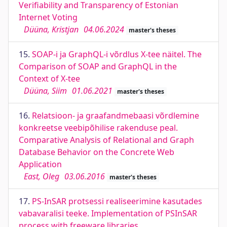
Verifiability and Transparency of Estonian
Internet Voting
Düüna, Kristjan
04.06.2024
master's theses
15.
SOAP-i ja GraphQL-i võrdlus X-tee näitel. The
Comparison of SOAP and GraphQL in the
Context of X-tee
Düüna, Siim
01.06.2021
master's theses
16.
Relatsioon- ja graafandmebaasi võrdlemine
konkreetse veebipõhilise rakenduse peal.
Comparative Analysis of Relational and Graph
Database Behavior on the Concrete Web
Application
East, Oleg
03.06.2016
master's theses
17.
PS-InSAR protsessi realiseerimine kasutades
vabavaralisi teeke. Implementation of PSInSAR
process with freeware libraries