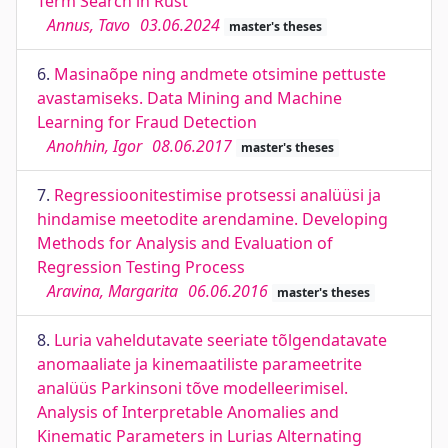
Term Search in Rust
Annus, Tavo
03.06.2024
master's theses
6.
Masinaõpe ning andmete otsimine pettuste
avastamiseks. Data Mining and Machine
Learning for Fraud Detection
Anohhin, Igor
08.06.2017
master's theses
7.
Regressioonitestimise protsessi analüüsi ja
hindamise meetodite arendamine. Developing
Methods for Analysis and Evaluation of
Regression Testing Process
Aravina, Margarita
06.06.2016
master's theses
8.
Luria vaheldutavate seeriate tõlgendatavate
anomaaliate ja kinemaatiliste parameetrite
analüüs Parkinsoni tõve modelleerimisel.
Analysis of Interpretable Anomalies and
Kinematic Parameters in Lurias Alternating