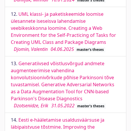
master's theses
12.
UML klassi- ja paketiskeemide loomise
ülesannete iseseisva lahendamise
veebikeskkonna loomine. Creating a Web
Environment for the Self-Practicing of Tasks for
Creating UML Class and Package Diagrams
Djomin, Valentin
04.06.2025
master's theses
13.
Generatiivsed võistlusvõrgud andmete
augmenteerimise vahendina
konvolutsioonivõrkude põhise Parkinsoni tõve
tuvastamisel. Generative Adversarial Networks
as a Data Augmentation Tool for CNN-based
Parkinson's Disease Diagnostics
Dzotsenidze, Erik
31.05.2022
master's theses
14.
Eesti e-hääletamise usaldusväärsuse ja
läbipaistvuse tõstmine. Improving the