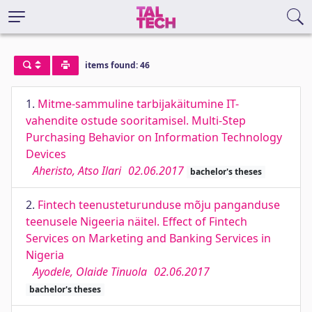
items found: 46
1.
Mitme-sammuline tarbijakäitumine IT-
vahendite ostude sooritamisel. Multi-Step
Purchasing Behavior on Information Technology
Devices
Aheristo, Atso Ilari
02.06.2017
bachelor's theses
2.
Fintech teenusteturunduse mõju panganduse
teenusele Nigeeria näitel. Effect of Fintech
Services on Marketing and Banking Services in
Nigeria
Ayodele, Olaide Tinuola
02.06.2017
bachelor's theses