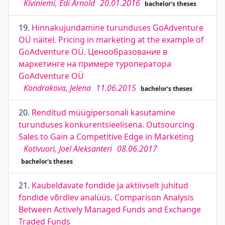
Kiviniemi, Edi Arnold
20.01.2016
bachelor's theses
19.
Hinnakujundamine turunduses GoAdventure
OÜ näitel. Pricing in marketing at the example of
GoAdventure OÜ. Ценообразование в
маркетинге на примере туроператора
GoAdventure OÜ
Kondrakova, Jelena
11.06.2015
bachelor's theses
20.
Renditud müügipersonali kasutamine
turunduses konkurentsieelisena. Outsourcing
Sales to Gain a Competitive Edge in Marketing
Kotivuori, Joel Aleksanteri
08.06.2017
bachelor's theses
21.
Kaubeldavate fondide ja aktiivselt juhitud
fondide võrdlev analüüs. Comparison Analysis
Between Actively Managed Funds and Exchange
Traded Funds