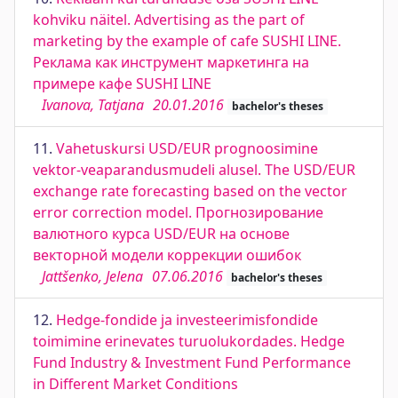
kohviku näitel. Advertising as the part of
marketing by the example of cafe SUSHI LINE.
Реклама как инструмент маркетинга на
примере кафе SUSHI LINE
Ivanova, Tatjana
20.01.2016
bachelor's theses
11.
Vahetuskursi USD/EUR prognoosimine
vektor-veaparandusmudeli alusel. The USD/EUR
exchange rate forecasting based on the vector
error correction model. Прогнозирование
валютного курса USD/EUR на основе
векторной модели коррекции ошибок
Jattšenko, Jelena
07.06.2016
bachelor's theses
12.
Hedge-fondide ja investeerimisfondide
toimimine erinevates turuolukordades. Hedge
Fund Industry & Investment Fund Performance
in Different Market Conditions