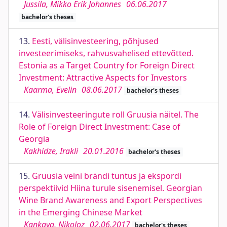
Jussila, Mikko Erik Johannes
06.06.2017
bachelor's theses
13.
Eesti, välisinvesteering, põhjused
investeerimiseks, rahvusvahelised ettevõtted.
Estonia as a Target Country for Foreign Direct
Investment: Attractive Aspects for Investors
Kaarma, Evelin
08.06.2017
bachelor's theses
14.
Välisinvesteeringute roll Gruusia näitel. The
Role of Foreign Direct Investment: Case of
Georgia
Kakhidze, Irakli
20.01.2016
bachelor's theses
15.
Gruusia veini brändi tuntus ja ekspordi
perspektiivid Hiina turule sisenemisel. Georgian
Wine Brand Awareness and Export Perspectives
in the Emerging Chinese Market
Kankava, Nikoloz
02.06.2017
bachelor's theses