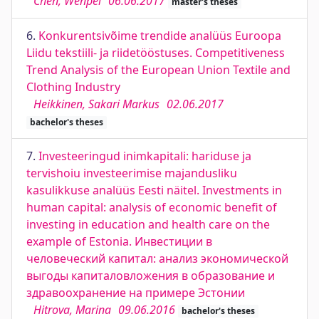
Chen, Wenpei
06.06.2017
master's theses
6.
Konkurentsivõime trendide analüüs Euroopa
Liidu tekstiili- ja riidetööstuses. Competitiveness
Trend Analysis of the European Union Textile and
Clothing Industry
Heikkinen, Sakari Markus
02.06.2017
bachelor's theses
7.
Investeeringud inimkapitali: hariduse ja
tervishoiu investeerimise majandusliku
kasulikkuse analüüs Eesti näitel. Investments in
human capital: analysis of economic benefit of
investing in education and health care on the
example of Estonia. Инвестиции в
человеческий капитал: анализ экономической
выгоды капиталовложения в образование и
здравоохранение на примере Эстонии
Hitrova, Marina
09.06.2016
bachelor's theses