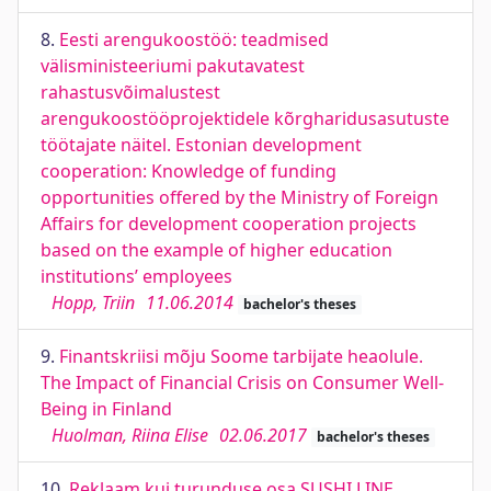
8.
Eesti arengukoostöö: teadmised
välisministeeriumi pakutavatest
rahastusvõimalustest
arengukoostööprojektidele kõrgharidusasutuste
töötajate näitel. Estonian development
cooperation: Knowledge of funding
opportunities offered by the Ministry of Foreign
Affairs for development cooperation projects
based on the example of higher education
institutions’ employees
Hopp, Triin
11.06.2014
bachelor's theses
9.
Finantskriisi mõju Soome tarbijate heaolule.
The Impact of Financial Crisis on Consumer Well-
Being in Finland
Huolman, Riina Elise
02.06.2017
bachelor's theses
10.
Reklaam kui turunduse osa SUSHI LINE