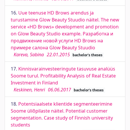
16.
Uue teenuse HD Brows arendus ja
turustamine Glow Beauty Stuudio näitel. The new
service «HD Brows» development and promotion
on Glow Beauty Studio example. Рaзработка и
продвижение новой услуги HD Brows на
примере cалона Glow Beauty Stuudio
Kareva, Sabina
22.01.2015
bachelor's theses
17.
Kinnisvarainvesteeringute tasuvuse analüüs
Soome turul. Profitability Analysis of Real Estate
Investment in Finland
Keskinen, Henri
06.06.2017
bachelor's theses
18.
Potentsiaalsete klientide segmenteerimine
Soome üliõpilaste näitel. Potential customer
segmentation. Case study of Finnish university
students