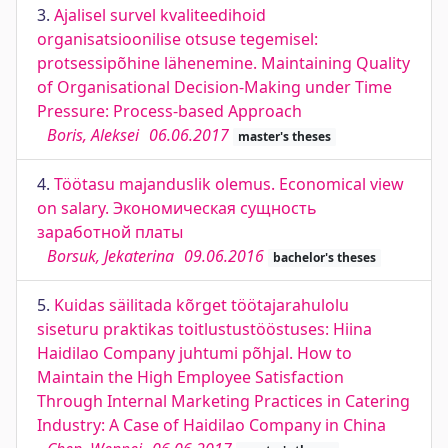
3.
Ajalisel survel kvaliteedihoid
organisatsioonilise otsuse tegemisel:
protsessipõhine lähenemine. Maintaining Quality
of Organisational Decision-Making under Time
Pressure: Process-based Approach
Boris, Aleksei
06.06.2017
master's theses
4.
Töötasu majanduslik olemus. Economical view
on salary. Экономическая сущность
заработной платы
Borsuk, Jekaterina
09.06.2016
bachelor's theses
5.
Kuidas säilitada kõrget töötajarahulolu
siseturu praktikas toitlustustööstuses: Hiina
Haidilao Company juhtumi põhjal. How to
Maintain the High Employee Satisfaction
Through Internal Marketing Practices in Catering
Industry: A Case of Haidilao Company in China