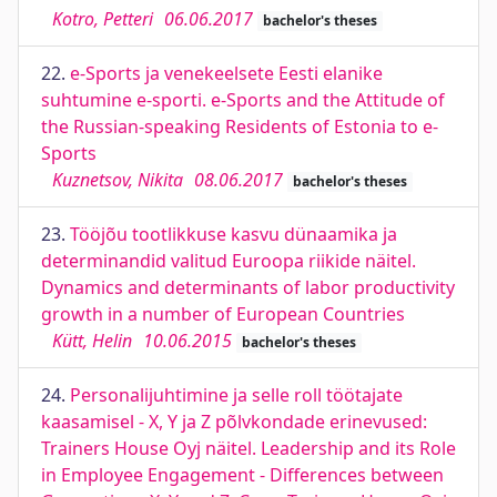
Kotro, Petteri
06.06.2017
bachelor's theses
22.
e-Sports ja venekeelsete Eesti elanike
suhtumine e-sporti. e-Sports and the Attitude of
the Russian-speaking Residents of Estonia to e-
Sports
Kuznetsov, Nikita
08.06.2017
bachelor's theses
23.
Tööjõu tootlikkuse kasvu dünaamika ja
determinandid valitud Euroopa riikide näitel.
Dynamics and determinants of labor productivity
growth in a number of European Countries
Kütt, Helin
10.06.2015
bachelor's theses
24.
Personalijuhtimine ja selle roll töötajate
kaasamisel - X, Y ja Z põlvkondade erinevused:
Trainers House Oyj näitel. Leadership and its Role
in Employee Engagement - Differences between