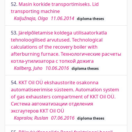
52.
Masin korkide transportimiseks. Lid
transporting machine
Kaljužnaja, Olga
11.06.2014
diploma theses
53.
Järelpõletamise koldega utilisaatorkatla
tehnoloogilised arvutused. Technological
calculations of the recovery boiler with
afterburning furnace. Технологические расчеты
котла-утилизатора с топкой дожига
Kallberg, Juho
10.06.2016
diploma theses
54.
KKT Oil OÜ ekshaustorite osakonna
automatiseerimise süsteem. Automation system
of gas exhausters compartment of KKT Oil OÜ.
Система автоматизации отделения
эксгаутеров ККТ Oil OÜ
Kapralov, Ruslan
07.06.2016
diploma theses