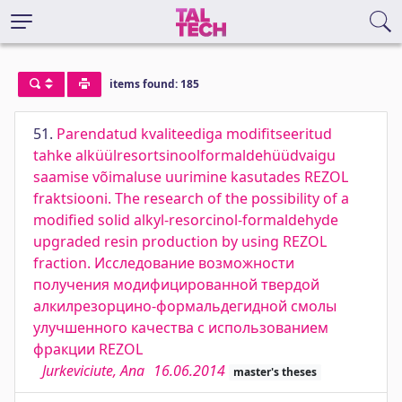
items found: 185
51.
Parendatud kvaliteediga modifitseeritud
tahke alküülresortsinoolformaldehüüdvaigu
saamise võimaluse uurimine kasutades REZOL
fraktsiooni. The research of the possibility of a
modified solid alkyl-resorcinol-formaldehyde
upgraded resin production by using REZOL
fraction. Исследование возможности
получения модифицированной твердой
алкилрезорцино-формальдегидной смолы
улучшенного качества с использованием
фракции REZOL
Jurkeviciute, Ana
16.06.2014
master's theses