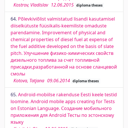
Kostrov, Vladislav
12.06.2015
diploma theses
64.
Põlevkiviõlist valmistatud lisandi kasutamisel
diiselkütuste füüsikalis-keemiliste omaduste
parendamine. Improvement of physical and
chemical properties of diesel fuel at expense of
the fuel additive developed on the basis of slate
pitch. Улучшение физико-химических свойств
дизельного топлива за счет топливной
присадки,разработанной на основе сланцевой
смолы
Kotova, Tatjana
09.06.2014
diploma theses
65.
Android-mobiilse rakenduse Eesti keele testid
loomine. Android mobile apps creating for Tests
on Estonian Language. Создание мобильного
приложения для Android Тесты по эстонскому
языку