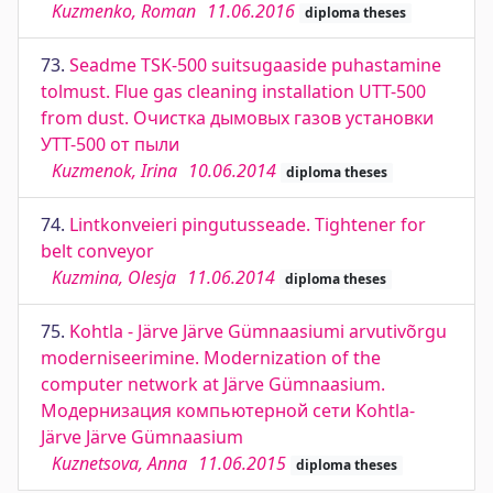
Kuzmenko, Roman
11.06.2016
diploma theses
73.
Seadme TSK-500 suitsugaaside puhastamine
tolmust. Flue gas cleaning installation UTT-500
from dust. Очистка дымовых газов установки
УТТ-500 от пыли
Kuzmenok, Irina
10.06.2014
diploma theses
74.
Lintkonveieri pingutusseade. Tightener for
belt conveyor
Kuzmina, Olesja
11.06.2014
diploma theses
75.
Kohtla - Järve Järve Gümnaasiumi arvutivõrgu
moderniseerimine. Modernization of the
computer network at Järve Gümnaasium.
Модернизация компьютерной сети Kohtla-
Järve Järve Gümnaasium
Kuznetsova, Anna
11.06.2015
diploma theses