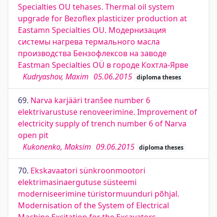
Specialties OU tehases. Thermal oil system
upgrade for Bezoflex plasticizer production at
Eastamn Specialties OU. Модернизация
системы нагрева термального масла
производства Бензофлексов на заводе
Eastman Specialties OÜ в городе Кохтла-Ярве
Kudryashov, Maxim
05.06.2015
diploma theses
69.
Narva karjääri tranšee number 6
elektrivarustuse renoveerimine. Improvement of
electricity supply of trench number 6 of Narva
open pit
Kukonenko, Maksim
09.06.2015
diploma theses
70.
Ekskavaatori sünkroonmootori
elektrimasinaergutuse süsteemi
moderniseerimine türistormuunduri põhjal.
Modernisation of the System of Electrical