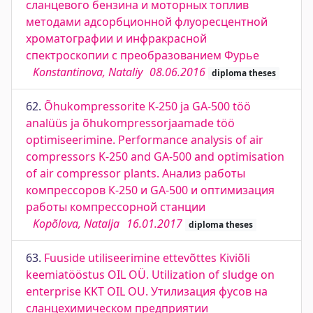
сланцевого бензина и моторных топлив
методами адсорбционной флуоресцентной
хроматографии и инфракрасной
спектроскопии с преобразованием Фурье
Konstantinova, Nataliy
08.06.2016
diploma theses
62.
Õhukompressorite K-250 ja GA-500 töö
analüüs ja õhukompressorjaamade töö
optimiseerimine. Performance analysis of air
compressors K-250 and GA-500 and optimisation
of air compressor plants. Анализ работы
компрессоров К-250 и GA-500 и оптимизация
работы компрессорной станции
Kopõlova, Natalja
16.01.2017
diploma theses
63.
Fuuside utiliseerimine ettevõttes Kiviõli
keemiatööstus OIL OÜ. Utilization of sludge on
enterprise KKT OIL OU. Утилизация фусов на
сланцехимическом предприятии