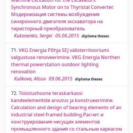
Machine Excitation for the Excavators
Synchronous Motor on to Thyristal Converter.
Модернизация системы возбуждения
синхронного двигателя экскаватора на
тиристорный преобразователь
Kukonenko, Sergei
05.06.2015
diploma theses
71.
VKG Energia Põhja SEJ välisterritooriumi
valgustuse renoveerimine. VKG Energia Northen
thermal powerstation outdoor lighting
renovation
Kulikova, Alissa
09.06.2015
diploma theses
72.
Tööstushoone teraskarkassi
kandeelementide arvutus ja konstrueerimine.
Calculation and design of bearing elements of an
industrial steel-framed building.Расчет и
конструирование несущих элементов
промышленного здания со стальным каркасом