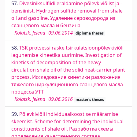
57.
Divesiniksulfiidi eraldamine põlevkiviõlist ja -
bensiinist. Hydrogen sulfide removal from shale
oil and gasoline. Удаление сероводорода из
сланцевого масла и бензина
Kolatsk, Jelena
09.06.2014
diploma theses
58.
TSK protsessi raske tsirkulatsioonpõlevkiviõli
lagunemise kineetika uurimine. Investigation of
kinetics of decomposition of the heavy
circulation shale oil of the solid heat-carrier plant
process. Исследование кинетики разложения
тяжелого циркуляционного сланцевого масла
процесса УТТ
Kolatsk, Jelena
09.06.2016
master's theses
59.
Põlevkiviõli individuaalkoostise määramise
skeemist. Scheme for determining the individual
constituents of shale oil. Разработка схемы
определения качественного состава