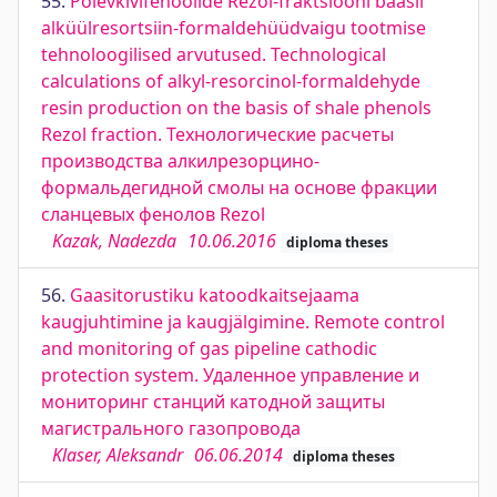
55.
Põlevkivifenoolide Rezol-fraktsiooni baasil
alküülresortsiin-formaldehüüdvaigu tootmise
tehnoloogilised arvutused. Technological
сalculations of alkyl-resorcinol-formaldehyde
resin production on the basis of shale phenols
Rezol fraction. Технологические расчеты
производства алкилрезорцино-
формальдегидной смолы на основе фракции
сланцевых фенолов Rezol
Kazak, Nadezda
10.06.2016
diploma theses
56.
Gaasitorustiku katoodkaitsejaama
kaugjuhtimine ja kaugjälgimine. Remote control
and monitoring of gas pipeline cathodic
protection system. Удаленное управление и
мониторинг станций катодной защиты
магистрального газопровода
Klaser, Aleksandr
06.06.2014
diploma theses