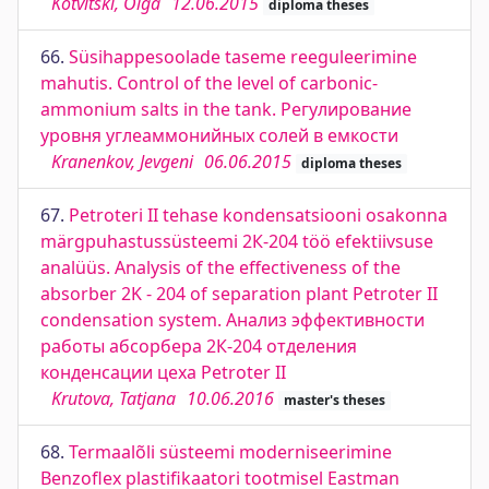
Kotvitski, Olga
12.06.2015
diploma theses
66.
Süsihappesoolade taseme reeguleerimine
mahutis. Control of the level of carbonic-
ammonium salts in the tank. Регулирование
уровня углеаммонийных солей в емкости
Kranenkov, Jevgeni
06.06.2015
diploma theses
67.
Petroteri II tehase kondensatsiooni osakonna
märgpuhastussüsteemi 2К-204 töö efektiivsuse
analüüs. Analysis of the effectiveness of the
absorber 2K - 204 of separation plant Petroter II
condensation system. Анализ эффективности
работы абсорбера 2К-204 отделения
конденсации цеха Petroter II
Krutova, Tatjana
10.06.2016
master's theses
68.
Termaalõli süsteemi moderniseerimine
Benzoflex plastifikaatori tootmisel Eastman