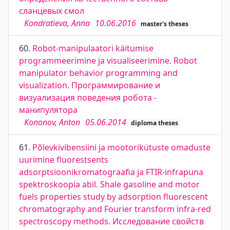
сланцевых смол
Kondratieva, Anna
10.06.2016
master's theses
60.
Robot-manipulaatori käitumise
programmeerimine ja visualiseerimine. Robot
manipulator behavior programming and
visualization. Программирование и
визуализация поведения робота -
манипулятора
Kononov, Anton
05.06.2014
diploma theses
61.
Põlevkivibensiini ja mootorikütuste omaduste
uurimine fluorestsents
adsorptsioonikromatograafia ja FTIR-infrapuna
spektroskoopia abil. Shale gasoline and motor
fuels properties study by adsorption fluorescent
chromatography and Fourier transform infra-red
spectroscopy methods. Исследование свойств