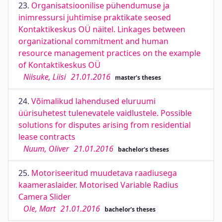
23.
Organisatsioonilise pühendumuse ja
inimressursi juhtimise praktikate seosed
Kontaktikeskus OÜ näitel. Linkages between
organizational commitment and human
resource management practices on the example
of Kontaktikeskus OÜ
Niisuke, Liisi
21.01.2016
master's theses
24.
Võimalikud lahendused eluruumi
üürisuhetest tulenevatele vaidlustele. Possible
solutions for disputes arising from residential
lease contracts
Nuum, Oliver
21.01.2016
bachelor's theses
25.
Motoriseeritud muudetava raadiusega
kaameraslaider. Motorised Variable Radius
Camera Slider
Ole, Mart
21.01.2016
bachelor's theses