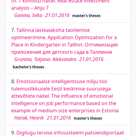
tn. 7 kinnistu näitel. Real estate investment
analysis – Ahju 7
Ganina, Ivika
21.01.2016
master's theses
7.
Tallinna lasteaiakoha taotlemise
optimeerimine. Application Optimization for a
Place in Kindergarten in Tallinn. Оптимизация
приложения для детского сада в Таллинне
Grunina, Tatjana- Aleksandra
21.01.2016
bachelor's theses
8.
Emotsionaalse intelligentsuse mõju töö
tulemuslikkusele Eesti keskmise suurusega
ettevõtete näitel. The influence of emotional
intelligence on job performance based on the
example of medium-size enterprises in Estonia
Harak, Henrik
21.01.2016
master's theses
9.
Digilugu tervise infosüsteemi patsiendiportaali