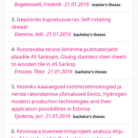
Bogdanovitš, Frederik
21.01.2016
master's theses
3.
Isepöörlev küpsetusvarras. Self-rotating
skewer
Damirov, Adil
21.01.2016
bachelor's theses
4.
Roostevaba terase liimimine puitmaterjalist
plaadile AS Sarkopis. Gluing stainless steel sheets
to wooden tile in AS Sarkop
Erissaar, Tõnis
21.01.2016
bachelor's theses
5.
Vesiniku kaasaegsed tootmistehnoloogiad ja
nende rakendamise võimalused Eestis. Hydrogen
modern production technologies and their
application possibilities in Estonia
Fjodorov, Juri
21.01.2016
bachelor's theses
6.
Kinnisvara investeerimisprojekti analüüs Ahju