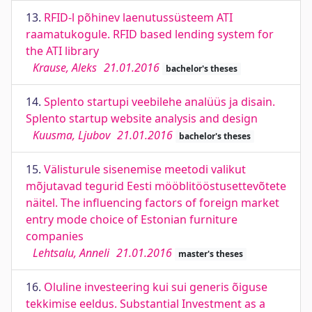
13.
RFID-l põhinev laenutussüsteem ATI
raamatukogule. RFID based lending system for
the ATI library
Krause, Aleks
21.01.2016
bachelor's theses
14.
Splento startupi veebilehe analüüs ja disain.
Splento startup website analysis and design
Kuusma, Ljubov
21.01.2016
bachelor's theses
15.
Välisturule sisenemise meetodi valikut
mõjutavad tegurid Eesti mööblitööstusettevõtete
näitel. The influencing factors of foreign market
entry mode choice of Estonian furniture
companies
Lehtsalu, Anneli
21.01.2016
master's theses
16.
Oluline investeering kui sui generis õiguse
tekkimise eeldus. Substantial Investment as a