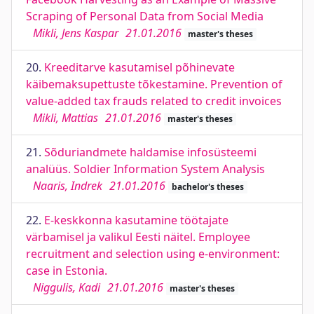
Scraping of Personal Data from Social Media
Mikli, Jens Kaspar
21.01.2016
master's theses
20.
Kreeditarve kasutamisel põhinevate
käibemaksupettuste tõkestamine. Prevention of
value-added tax frauds related to credit invoices
Mikli, Mattias
21.01.2016
master's theses
21.
Sõduriandmete haldamise infosüsteemi
analüüs. Soldier Information System Analysis
Naaris, Indrek
21.01.2016
bachelor's theses
22.
E-keskkonna kasutamine töötajate
värbamisel ja valikul Eesti näitel. Employee
recruitment and selection using e-environment:
case in Estonia.
Niggulis, Kadi
21.01.2016
master's theses