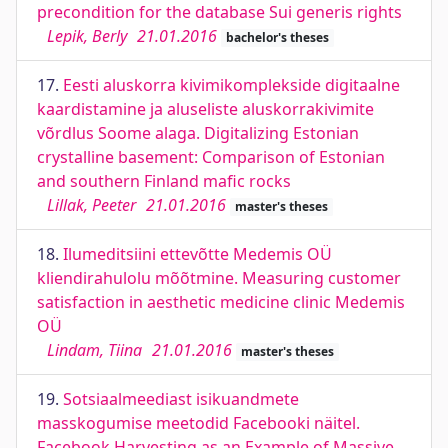
precondition for the database Sui generis rights
Lepik, Berly
21.01.2016
bachelor's theses
17.
Eesti aluskorra kivimikomplekside digitaalne
kaardistamine ja aluseliste aluskorrakivimite
võrdlus Soome alaga. Digitalizing Estonian
crystalline basement: Comparison of Estonian
and southern Finland mafic rocks
Lillak, Peeter
21.01.2016
master's theses
18.
Ilumeditsiini ettevõtte Medemis OÜ
kliendirahulolu mõõtmine. Measuring customer
satisfaction in aesthetic medicine clinic Medemis
OÜ
Lindam, Tiina
21.01.2016
master's theses
19.
Sotsiaalmeediast isikuandmete
masskogumise meetodid Facebooki näitel.
Facebook Harvesting as an Example of Massive