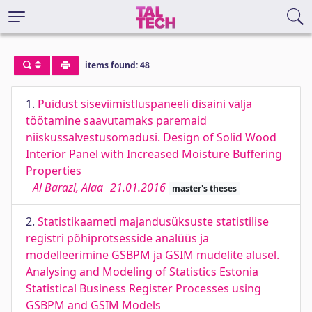
items found: 48
1.
Puidust siseviimistluspaneeli disaini välja
töötamine saavutamaks paremaid
niiskussalvestusomadusi. Design of Solid Wood
Interior Panel with Increased Moisture Buffering
Properties
Al Barazi, Alaa
21.01.2016
master's theses
2.
Statistikaameti majandusüksuste statistilise
registri põhiprotsesside analüüs ja
modelleerimine GSBPM ja GSIM mudelite alusel.
Analysing and Modeling of Statistics Estonia
Statistical Business Register Processes using
GSBPM and GSIM Models