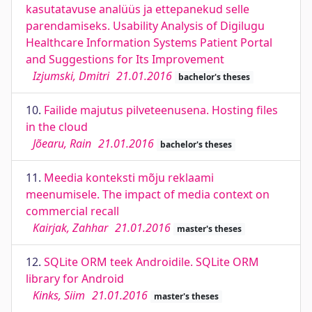
kasutatavuse analüüs ja ettepanekud selle
parendamiseks. Usability Analysis of Digilugu
Healthcare Information Systems Patient Portal
and Suggestions for Its Improvement
Izjumski, Dmitri
21.01.2016
bachelor's theses
10.
Failide majutus pilveteenusena. Hosting files
in the cloud
Jõearu, Rain
21.01.2016
bachelor's theses
11.
Meedia konteksti mõju reklaami
meenumisele. The impact of media context on
commercial recall
Kairjak, Zahhar
21.01.2016
master's theses
12.
SQLite ORM teek Androidile. SQLite ORM
library for Android
Kinks, Siim
21.01.2016
master's theses