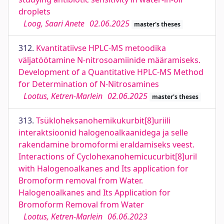
droplets
Loog, Saari Anete
02.06.2025
master's theses
312.
Kvantitatiivse HPLC-MS metoodika
väljatöötamine N-nitrosoamiinide määramiseks.
Development of a Quantitative HPLC-MS Method
for Determination of N-Nitrosamines
Lootus, Ketren-Marlein
02.06.2025
master's theses
313.
Tsükloheksanohemikukurbit[8]uriili
interaktsioonid halogenoalkaanidega ja selle
rakendamine bromoformi eraldamiseks veest.
Interactions of Cyclohexanohemicucurbit[8]uril
with Halogenoalkanes and Its application for
Bromoform removal from Water.
Halogenoalkanes and Its Application for
Bromoform Removal from Water
Lootus, Ketren-Marlein
06.06.2023