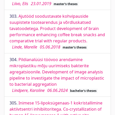
Liivo, Elis
23.01.2019
master's theses
303.
Ajutööd soodustavate kohvipauside
suupistete tootearendus ja võrdluskatsed
tavatoodetega. Product development of brain
performance enhancing coffee break snacks and
comparative trial with regular products.
Linde, Marelle
05.06.2018
master's theses
304.
Pildianalüüsi töövoo arendamine
mikroplastiku mõju uurimiseks bakterite
agregatsioonile. Development of image analysis
pipeline to investigate the impact of microplastic
to bacterial aggregation
Lindpere, Karoline
06.06.2024
bachelor's theses
305.
Inimese 15-lipoksügenaas-1 kokristallimine
aktiivtsentri inhibiitoritega. Co-crystallization of