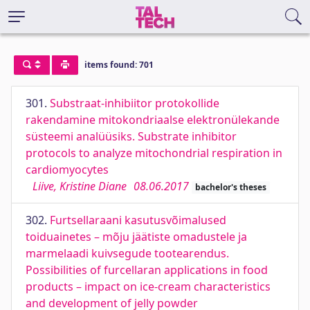
items found: 701
301.
Substraat-inhibiitor protokollide
rakendamine mitokondriaalse elektronülekande
süsteemi analüüsiks. Substrate inhibitor
protocols to analyze mitochondrial respiration in
cardiomyocytes
Liive, Kristine Diane
08.06.2017
bachelor's theses
302.
Furtsellaraani kasutusvõimalused
toiduainetes – mõju jäätiste omadustele ja
marmelaadi kuivsegude tootearendus.
Possibilities of furcellaran applications in food
products – impact on ice-cream characteristics
and development of jelly powder