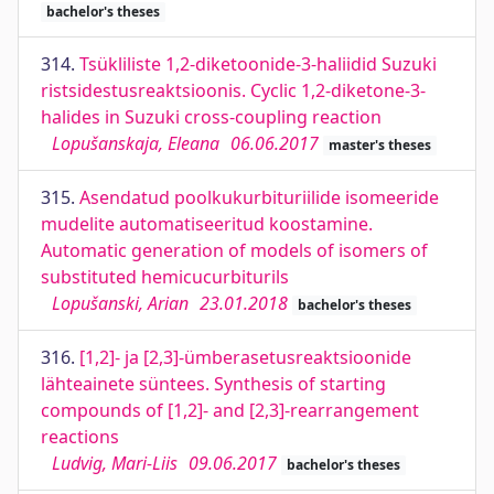
bachelor's theses
314.
Tsükliliste 1,2-diketoonide-3-haliidid Suzuki
ristsidestusreaktsioonis. Cyclic 1,2-diketone-3-
halides in Suzuki cross-coupling reaction
Lopušanskaja, Eleana
06.06.2017
master's theses
315.
Asendatud poolkukurbituriilide isomeeride
mudelite automatiseeritud koostamine.
Automatic generation of models of isomers of
substituted hemicucurbiturils
Lopušanski, Arian
23.01.2018
bachelor's theses
316.
[1,2]- ja [2,3]-ümberasetusreaktsioonide
lähteainete süntees. Synthesis of starting
compounds of [1,2]- and [2,3]-rearrangement
reactions
Ludvig, Mari-Liis
09.06.2017
bachelor's theses