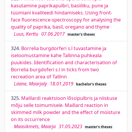
kasutamine paprikapulbri, basiiliku, pune ja
tüümiani kvaliteedi hindamiseks. Using front-
face fluorescence-spectroscopy for analysing the
quality of paprika, basil, oregano and thyme
Luus, Kerttu
07.06.2017
master's theses
324.
Borrelia burgdorferi s.l tuvastamine ja
iseloomustamine kahe Tallinna puhkeala
puukides. Identification and characterisation of
Borrelia burgdoferi s.l in ticks from two
recreation area of Tallinn
Lääne, Maarjaly
18.01.2019
bachelor's theses
325.
Maillardi reaktsioon lõssipulbris ja niiskuse
mõju selle toimumisele. Maillard reaction in
skimmed milk powder and the effect of moisture
on its occurrence
Maasikmets, Maarja
31.05.2023
master's theses