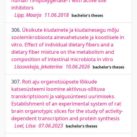
human 15-lipoxygenase-1 with active site
inhibitors
Lipp, Maarja
11.06.2018
bachelor's theses
306.
Üksikute kiudainete ja kiudainesegu mõju
soolemikrobioota ainevahetusele ja koostisele in
vitro. Effect of individual dietary fibers and a
dietary fiber mixture on the metabolism and
composition of intestinal microbiota in vitro
Lissovskaja, Jekaterina
10.06.2026
bachelor's theses
307.
Roti aju organotüüpsete lõikude
katsesüsteemi loomine aktiivsus-sõltuva
transkriptsiooni ja valgusünteesi uurimiseks.
Establishment of an experimental system of rat
brain organotypic slices for the study of activity-
dependent transcription and protein synthesis
Loel, Liisa
07.06.2023
bachelor's theses