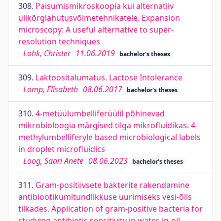
308.
Paisumismikroskoopia kui alternatiiv
ülikõrglahutusvõimetehnikatele. Expansion
microscopy: A useful alternative to super-
resolution techniques
Lohk, Christer
11.06.2019
bachelor's theses
309.
Laktoositalumatus. Lactose Intolerance
Lomp, Elisabeth
08.06.2017
bachelor's theses
310.
4-metüülumbelliferüülil põhinevad
mikrobioloogia märgised tilga mikrofluidikas. 4-
methylumbelliferyle based microbiological labels
in droplet microfluidics
Loog, Saari Anete
08.06.2023
bachelor's theses
311.
Gram-positiivsete bakterite rakendamine
antibiootikumitundlikkuse uurimiseks vesi-õlis
tilkades. Application of gram-positive bacteria for
studying antibiotic sensitivity in water-in-oil