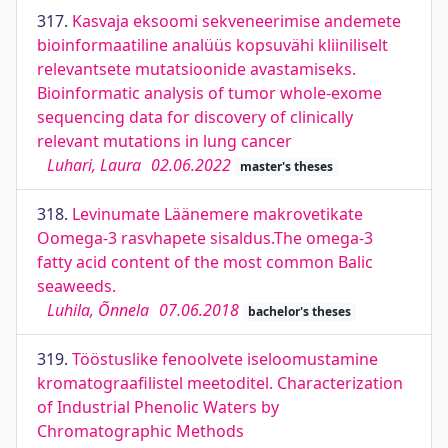
317.
Kasvaja eksoomi sekveneerimise andemete
bioinformaatiline analüüs kopsuvähi kliiniliselt
relevantsete mutatsioonide avastamiseks.
Bioinformatic analysis of tumor whole-exome
sequencing data for discovery of clinically
relevant mutations in lung cancer
Luhari, Laura
02.06.2022
master's theses
318.
Levinumate Läänemere makrovetikate
Oomega-3 rasvhapete sisaldus.The omega-3
fatty acid content of the most common Balic
seaweeds.
Luhila, Õnnela
07.06.2018
bachelor's theses
319.
Tööstuslike fenoolvete iseloomustamine
kromatograafilistel meetoditel. Characterization
of Industrial Phenolic Waters by
Chromatographic Methods