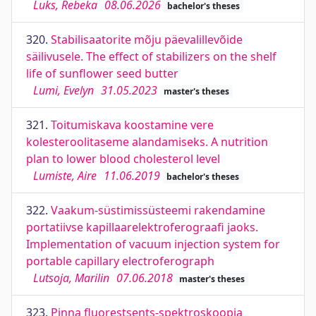
Luks, Rebeka
08.06.2026
bachelor's theses
320.
Stabilisaatorite mõju päevalillevõide
säilivusele. The effect of stabilizers on the shelf
life of sunflower seed butter
Lumi, Evelyn
31.05.2023
master's theses
321.
Toitumiskava koostamine vere
kolesteroolitaseme alandamiseks. A nutrition
plan to lower blood cholesterol level
Lumiste, Aire
11.06.2019
bachelor's theses
322.
Vaakum-süstimissüsteemi rakendamine
portatiivse kapillaarelektroferograafi jaoks.
Implementation of vacuum injection system for
portable capillary electroferograph
Lutsoja, Marilin
07.06.2018
master's theses
323.
Pinna fluorestsents-spektroskoopia