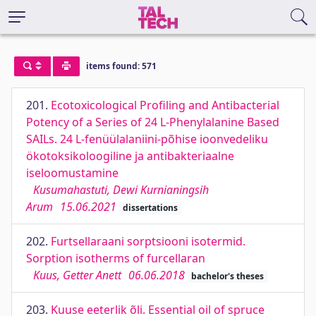
items found: 571
201.
Ecotoxicological Profiling and Antibacterial
Potency of a Series of 24 L-Phenylalanine Based
SAILs. 24 L-fenüülalaniini-põhise ioonvedeliku
ökotoksikoloogiline ja antibakteriaalne
iseloomustamine
Kusumahastuti, Dewi Kurnianingsih
Arum
15.06.2021
dissertations
202.
Furtsellaraani sorptsiooni isotermid.
Sorption isotherms of furcellaran
Kuus, Getter Anett
06.06.2018
bachelor's theses
203.
Kuuse eeterlik õli. Essential oil of spruce