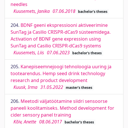
needles
Kuusemets, Janika
07.06.2018
bachelor's theses
204.
BDNF geeni ekspressiooni aktiveerimine
SunTag ja Casilio CRISPR-dCas9 süsteemidega.
Activation of BDNF gene expression using
SunTag and Casilio CRISPR-dCas9 systems
Kuusemets, Liis
07.06.2023
bachelor's theses
205.
Kanepiseemnejoogi tehnoloogia uuring ja
tootearendus. Hemp seed drink technology
research and product development
Kuusk, Irma
31.05.2022
master's theses
206.
Meetodi väljatöötamine siidri sensoorse
paneeli koolitamiseks. Method development for
cider sensory panel training
Kõiv, Anette
08.06.2017
bachelor's theses