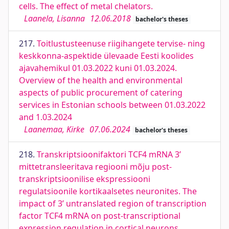
cells. The effect of metal chelators.
Laanela, Lisanna
12.06.2018
bachelor's theses
217.
Toitlustusteenuse riigihangete tervise- ning
keskkonna-aspektide ülevaade Eesti koolides
ajavahemikul 01.03.2022 kuni 01.03.2024.
Overview of the health and environmental
aspects of public procurement of catering
services in Estonian schools between 01.03.2022
and 1.03.2024
Laanemaa, Kirke
07.06.2024
bachelor's theses
218.
Transkriptsioonifaktori TCF4 mRNA 3’
mittetransleeritava regiooni mõju post-
transkriptsioonilise ekspressiooni
regulatsioonile kortikaalsetes neuronites. The
impact of 3’ untranslated region of transcription
factor TCF4 mRNA on post-transcriptional
expression regulation in cortical neurons