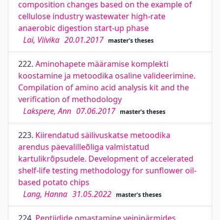
composition changes based on the example of
cellulose industry wastewater high-rate
anaerobic digestion start-up phase
Lai, Viivika
20.01.2017
master's theses
222.
Aminohapete määramise komplekti
koostamine ja metoodika osaline valideerimine.
Compilation of amino acid analysis kit and the
verification of methodology
Lakspere, Ann
07.06.2017
master's theses
223.
Kiirendatud säilivuskatse metoodika
arendus päevalilleõliga valmistatud
kartulikrõpsudele. Development of accelerated
shelf-life testing methodology for sunflower oil-
based potato chips
Lang, Hanna
31.05.2022
master's theses
224.
Peptiidide omastamine veinipärmides.