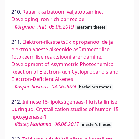
210.
Rauarikka batooni väljatöötamine.
Developing iron rich bar recipe
Kõrgmaa, Priit
05.06.2019
master's theses
211.
Elektron-rikaste tsüklopropanoolide ja
elektron-vaeste alkeenide asümmeetrilise
fotokeemilise reaktsiooni arendamine.
Development of Asymmetric Photochemical
Reaction of Electron-Rich Cyclopropanols and
Electron-Deficient Alkenes
Käsper, Rasmus
04.06.2024
bachelor's theses
212.
Inimese 15-lipoksügenaas-1 kristallimise
uuringud. Crystallization studies of human 15-
lipoxygenase-1
Köster, Marianna
06.06.2017
master's theses