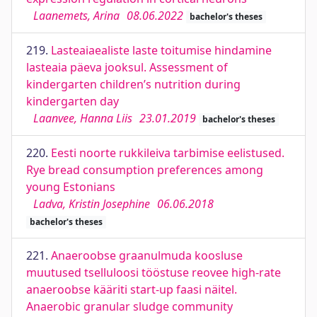
Laanemets, Arina
08.06.2022
bachelor's theses
219.
Lasteaiaealiste laste toitumise hindamine
lasteaia päeva jooksul. Assessment of
kindergarten children’s nutrition during
kindergarten day
Laanvee, Hanna Liis
23.01.2019
bachelor's theses
220.
Eesti noorte rukkileiva tarbimise eelistused.
Rye bread consumption preferences among
young Estonians
Ladva, Kristin Josephine
06.06.2018
bachelor's theses
221.
Anaeroobse graanulmuda koosluse
muutused tselluloosi tööstuse reovee high-rate
anaeroobse kääriti start-up faasi näitel.
Anaerobic granular sludge community