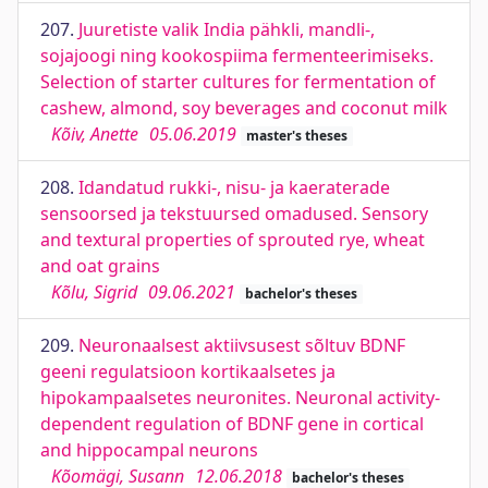
207.
Juuretiste valik India pähkli, mandli-,
sojajoogi ning kookospiima fermenteerimiseks.
Selection of starter cultures for fermentation of
cashew, almond, soy beverages and coconut milk
Kõiv, Anette
05.06.2019
master's theses
208.
Idandatud rukki-, nisu- ja kaeraterade
sensoorsed ja tekstuursed omadused. Sensory
and textural properties of sprouted rye, wheat
and oat grains
Kõlu, Sigrid
09.06.2021
bachelor's theses
209.
Neuronaalsest aktiivsusest sõltuv BDNF
geeni regulatsioon kortikaalsetes ja
hipokampaalsetes neuronites. Neuronal activity-
dependent regulation of BDNF gene in cortical
and hippocampal neurons
Kõomägi, Susann
12.06.2018
bachelor's theses