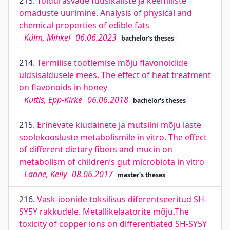
213.
Toidurasvade füüsikaliste ja keemiliste
omaduste uurimine. Analysis of physical and
chemical properties of edible fats
Külm, Mihkel
06.06.2023
bachelor's theses
214.
Termilise töötlemise mõju flavonoidide
üldsisaldusele mees. The effect of heat treatment
on flavonoids in honey
Küttis, Epp-Kirke
06.06.2018
bachelor's theses
215.
Erinevate kiudainete ja mutsiini mõju laste
soolekoosluste metabolismile in vitro. The effect
of different dietary fibers and mucin on
metabolism of children’s gut microbiota in vitro
Laane, Kelly
08.06.2017
master's theses
216.
Vask-ioonide toksilisus diferentseeritud SH-
SY5Y rakkudele. Metallikelaatorite mõju.The
toxicity of copper ions on differentiated SH-SY5Y