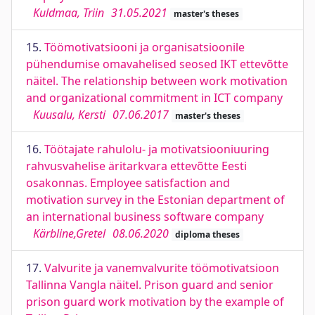
Kuldmaa, Triin
31.05.2021
master's theses
15.
Töömotivatsiooni ja organisatsioonile
pühendumise omavahelised seosed IKT ettevõtte
näitel. The relationship between work motivation
and organizational commitment in ICT company
Kuusalu, Kersti
07.06.2017
master's theses
16.
Töötajate rahulolu- ja motivatsiooniuuring
rahvusvahelise äritarkvara ettevõtte Eesti
osakonnas. Employee satisfaction and
motivation survey in the Estonian department of
an international business software company
Kärbline,Gretel
08.06.2020
diploma theses
17.
Valvurite ja vanemvalvurite töömotivatsioon
Tallinna Vangla näitel. Prison guard and senior
prison guard work motivation by the example of