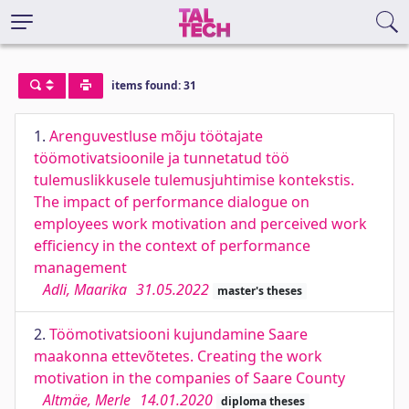
items found: 31
1.
Arenguvestluse mõju töötajate
töömotivatsioonile ja tunnetatud töö
tulemuslikkusele tulemusjuhtimise kontekstis.
The impact of performance dialogue on
employees work motivation and perceived work
efficiency in the context of performance
management
Adli, Maarika
31.05.2022
master's theses
2.
Töömotivatsiooni kujundamine Saare
maakonna ettevõtetes. Creating the work
motivation in the companies of Saare County
Altmäe, Merle
14.01.2020
diploma theses