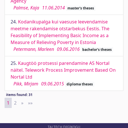
Agency
Palmse, Kaja
11.06.2014
master's theses
24.
Kodanikupalga kui vaesuse leevendamise
meetme rakendamise otstarbekus Eestis. The
Feasibility of Implementing Basic Income as a
Measure of Relieving Poverty in Estonia
Petermann, Marleen
09.06.2016
bachelor's theses
25.
Kaugtöö protsessi parendamine AS Nortal
näitel. Telework Process Improvement Based On
Nortal Ltd
Pikk, Mirjam
09.06.2015
diploma theses
items found: 31
1
2
»
Next
»»
Last
TALTECH DIGIKOGU