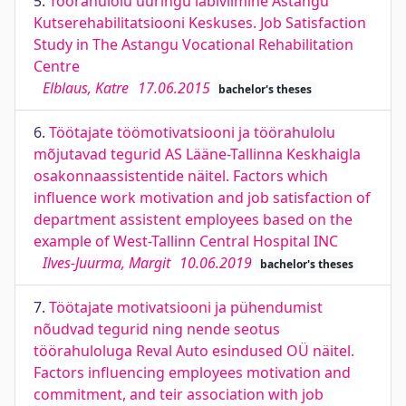
5.
Töörahulolu uuringu läbiviimine Astangu
Kutserehabilitatsiooni Keskuses. Job Satisfaction
Study in The Astangu Vocational Rehabilitation
Centre
Elblaus, Katre
17.06.2015
bachelor's theses
6.
Töötajate töömotivatsiooni ja töörahulolu
mõjutavad tegurid AS Lääne-Tallinna Keskhaigla
osakonnaassistentide näitel. Factors which
influence work motivation and job satisfaction of
department assistent employees based on the
example of West-Tallinn Central Hospital INC
Ilves-Juurma, Margit
10.06.2019
bachelor's theses
7.
Töötajate motivatsiooni ja pühendumist
nõudvad tegurid ning nende seotus
töörahuloluga Reval Auto esindused OÜ näitel.
Factors influencing employees motivation and
commitment, and teir association with job