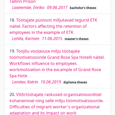
Tallinn Prison
Laanemäe, Enriko
09.06.2017
bachelor's theses
18.
Töötajate püsivust mõjutavad tegurid ETK
näitel. Factors affecting the retention of
employees in the example of ETK
Lehtla, Karmen
11.06.2015
master's theses
19.
Tööjõu voolavuse mõju töötajate
töömotivatsioonile Grand Rose Spa Hotelli näitel.
Workflows influence to employees
workmotivation in the excample of Grand Rose
Spa Hote
Lember, Katrin
10.06.2019
diploma theses
20.
Võõrtöötajate raskused organisatsioonilisel
kohanemisel ning selle mõju töömotivatsioonile.
Difficulties of migrant worker's organizational
adaptation and its impact on work