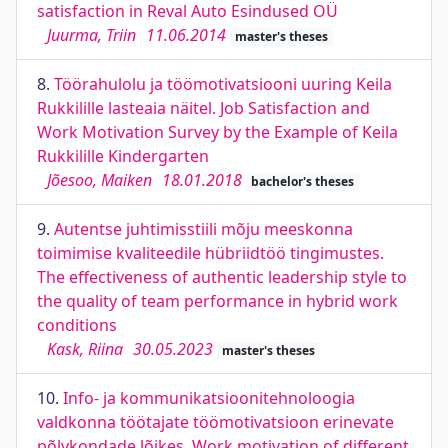
satisfaction in Reval Auto Esindused OÜ
Juurma, Triin
11.06.2014
master's theses
8.
Töörahulolu ja töömotivatsiooni uuring Keila
Rukkilille lasteaia näitel. Job Satisfaction and
Work Motivation Survey by the Example of Keila
Rukkilille Kindergarten
Jõesoo, Maiken
18.01.2018
bachelor's theses
9.
Autentse juhtimisstiili mõju meeskonna
toimimise kvaliteedile hübriidtöö tingimustes.
The effectiveness of authentic leadership style to
the quality of team performance in hybrid work
conditions
Kask, Riina
30.05.2023
master's theses
10.
Info- ja kommunikatsioonitehnoloogia
valdkonna töötajate töömotivatsioon erinevate
põlvkondade lõikes. Work motivation of different