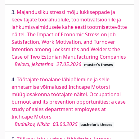
3.
Majandusliku stressi mõju lukkseppade ja
keevitajate töörahuolule, töömotivatsioonile ja
lahkumisvalmidusele kahe eesti tootmisettevõtte
näitel. The Impact of Economic Stress on Job
Satisfaction, Work Motivation, and Turnover
Intention among Locksmiths and Welders: the
Case of Two Estonian Manufacturing Companies
Belova, Jekaterina
27.05.2026
master's theses
4.
Töötajate tööalane läbipõlemine ja selle
ennetamise võimalused Inchcape Motorsi
müügiosakonna töötajate näitel. Occupational
burnout and its prevention opportunities: a case
study of sales department employees at
Inchcape Motors
Budnikov, Nikita
03.06.2025
bachelor's theses